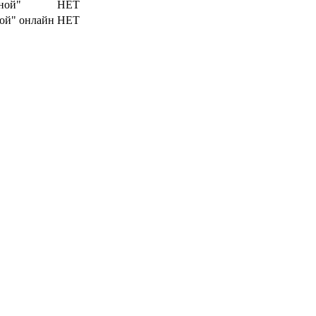
яной"
НЕТ
ной" онлайн
НЕТ