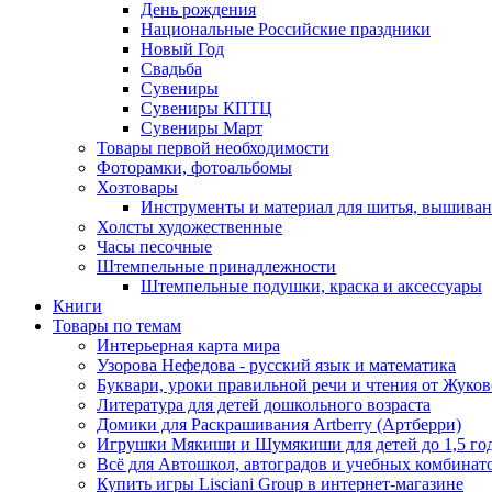
День рождения
Национальные Российские праздники
Новый Год
Свадьба
Сувениры
Сувениры КПТЦ
Сувениры Март
Товары первой необходимости
Фоторамки, фотоальбомы
Хозтовары
Инструменты и материал для шитья, вышиван
Холсты художественные
Часы песочные
Штемпельные принадлежности
Штемпельные подушки, краска и аксессуары
Книги
Товары по темам
Интерьерная карта мира
Узорова Нефедова - русский язык и математика
Буквари, уроки правильной речи и чтения от Жук
Литература для детей дошкольного возраста
Домики для Раскрашивания Artberry (Артберри)
Игрушки Мякиши и Шумякиши для детей до 1,5 го
Всё для Автошкол, автоградов и учебных комбинат
Купить игры Lisciani Group в интернет-магазине