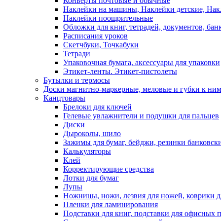
Конверты почтовые и обычные
Наклейки на машины, Наклейки детские, На
Наклейки поощрительные
Обложки для книг, тетрадей, документов, бан
Расписания уроков
Скетчбуки, Точкабуки
Тетради
Упаковочная бумага, аксессуары для упаковки
Этикет-ленты. Этикет-пистолеты
Бутылки и термосы
Доски магнитно-маркерные, меловые и губки к ни
Канцтовары
Брелоки для ключей
Гелевые увлажнители и подушки для пальцев
Диски
Дыроколы, шило
Зажимы для бумаг, бейджи, резинки банковск
Калькуляторы
Клей
Корректирующие средства
Лотки для бумаг
Лупы
Ножницы, ножи, лезвия для ножей, коврики д
Пленки для ламинирования
Подставки для книг, подставки для офисных