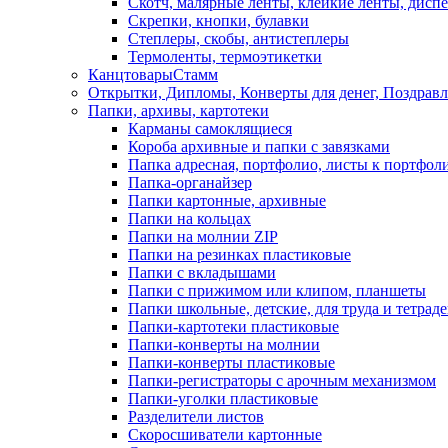
Скотч, малярные ленты, клейкие ленты, диспе
Скрепки, кнопки, булавки
Степлеры, скобы, антистеплеры
Термоленты, термоэтикетки
КанцтоварыСтамм
Открытки, Дипломы, Конверты для денег, Поздрав
Папки, архивы, картотеки
Карманы самоклящиеся
Короба архивные и папки с завязками
Папка адресная, портфолио, листы к портфол
Папка-органайзер
Папки картонные, архивные
Папки на кольцах
Папки на молнии ZIP
Папки на резинках пластиковые
Папки с вкладышами
Папки с прижимом или клипом, планшеты
Папки школьные, детские, для труда и тетрад
Папки-картотеки пластиковые
Папки-конверты на молнии
Папки-конверты пластиковые
Папки-регистраторы с арочным механизмом
Папки-уголки пластиковые
Разделители листов
Скоросшиватели картонные