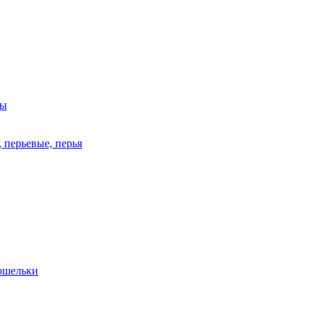
ры
 перьевые, перья
кошельки