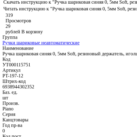
Скачать инструкцию к "Ручка шариковая синяя 0, 5мм Soft, р
Читать инструкцию к "Ручка шариковая синяя 0, 5мм Soft, ре
319
Просмотров
29
рублей
В корзину
Группа
Ручки шариковые неавтоматические
Наименование
Ручка шариковая синяя 0, 5мм Soft, резиновый держатель, иго
Код
УТ000115751
Артикул
PT-197-12
Штрих-код
6938944302352
Баз. ед.
шт
Произв.
Piano
Серия
Канцтовары
Год пр-ва
0
Код пост.