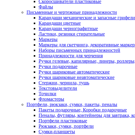
Скоросшиватели пластиковые
Файлы
Письменные и чертежные принадлежности
Карандаши механические и запасные грифели
Карандаши цветные
Карандаши чернографитные
Ластики, резинки стирательные
Маркеры
Маркеры для скетчинга, декоративные марке
Наборы письменных принадлежностей
Принадлежности для черчения
Ручки гелевые, капилярные, линеры, роллеры,
Ручки подарочные
Ручки шариковые автоматические
Ручки шариковые неавтоматические
Стержни, чернила, тушь
Текстовыделители
Точилки
Фломастеры
Портфели, рюкзаки, сумки, пакеты, пеналы
Пакеты подарочные, Коробки подарочные
Пеналы, футляры, контейнеры для завтрака, 
Портфели пластиковые
Рюкзаки, сумки, портфели
Сумки-планшеты