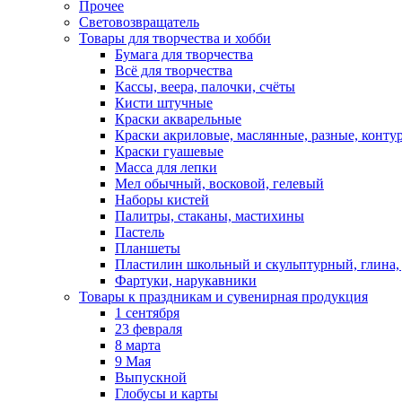
Прочее
Световозвращатель
Товары для творчества и хобби
Бумага для творчества
Всё для творчества
Кассы, веера, палочки, счёты
Кисти штучные
Краски акварельные
Краски акриловые, маслянные, разные, конту
Краски гуашевые
Масса для лепки
Мел обычный, восковой, гелевый
Наборы кистей
Палитры, стаканы, мастихины
Пастель
Планшеты
Пластилин школьный и скульптурный, глина, д
Фартуки, нарукавники
Товары к праздникам и сувенирная продукция
1 сентября
23 февраля
8 марта
9 Мая
Выпускной
Глобусы и карты