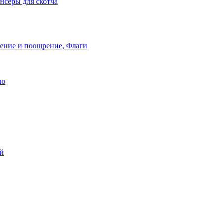
нсеры для скотча
ление и поощрение, Флаги
ио
ей