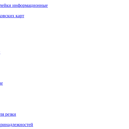
клейки информационные
ковских карт
м
ие
ля резки
 принадлежностей