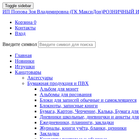
Toggle sidebar
ИП Попова Зоя Владимировна (ГК МаксиДон)
РОЗНИЧНЫЙ И
Корзина
0
Контакты
Вход
Введите символ
Главная
Новинки
Игрушки
Канцтовары
Аксессуары
Бумажная продукция и ПВХ
Альбом для монет
Альбомы для рисования
Блоки для записей обычные и самоклеящееся
Блокноты, записные книги
Бумага, Картон, Черчение, Калька, Бумага для
Дневники школьные, дневнички и анкеты для
Ежедневники, планинги, закладки
Журналы, книги учёта, бланки, ценники
Закладки