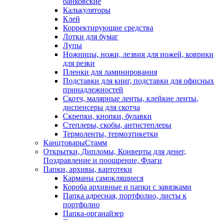
банковские
Калькуляторы
Клей
Корректирующие средства
Лотки для бумаг
Лупы
Ножницы, ножи, лезвия для ножей, коврики
для резки
Пленки для ламинирования
Подставки для книг, подставки для офисных
принадлежностей
Скотч, малярные ленты, клейкие ленты,
диспенсеры для скотча
Скрепки, кнопки, булавки
Степлеры, скобы, антистеплеры
Термоленты, термоэтикетки
КанцтоварыСтамм
Открытки, Дипломы, Конверты для денег,
Поздравление и поощрение, Флаги
Папки, архивы, картотеки
Карманы самоклящиеся
Короба архивные и папки с завязками
Папка адресная, портфолио, листы к
портфолио
Папка-органайзер