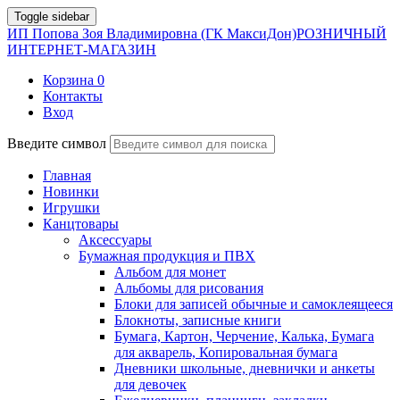
Toggle sidebar
ИП Попова Зоя Владимировна (ГК МаксиДон)
РОЗНИЧНЫЙ
ИНТЕРНЕТ-МАГАЗИН
Корзина
0
Контакты
Вход
Введите символ
Главная
Новинки
Игрушки
Канцтовары
Аксессуары
Бумажная продукция и ПВХ
Альбом для монет
Альбомы для рисования
Блоки для записей обычные и самоклеящееся
Блокноты, записные книги
Бумага, Картон, Черчение, Калька, Бумага
для акварель, Копировальная бумага
Дневники школьные, дневнички и анкеты
для девочек