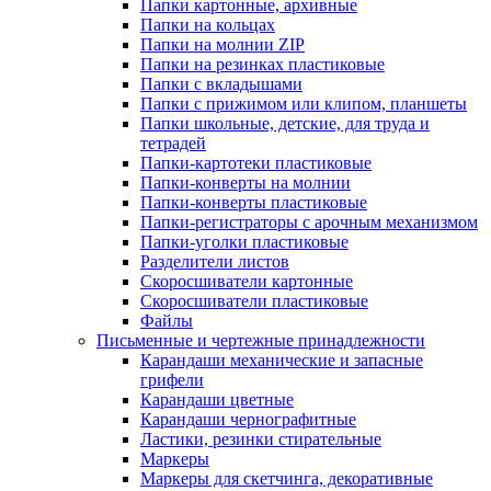
Папки картонные, архивные
Папки на кольцах
Папки на молнии ZIP
Папки на резинках пластиковые
Папки с вкладышами
Папки с прижимом или клипом, планшеты
Папки школьные, детские, для труда и
тетрадей
Папки-картотеки пластиковые
Папки-конверты на молнии
Папки-конверты пластиковые
Папки-регистраторы с арочным механизмом
Папки-уголки пластиковые
Разделители листов
Скоросшиватели картонные
Скоросшиватели пластиковые
Файлы
Письменные и чертежные принадлежности
Карандаши механические и запасные
грифели
Карандаши цветные
Карандаши чернографитные
Ластики, резинки стирательные
Маркеры
Маркеры для скетчинга, декоративные