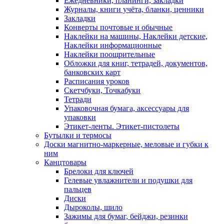
Ежедневники, планинги, закладки
Журналы, книги учёта, бланки, ценники
Закладки
Конверты почтовые и обычные
Наклейки на машины, Наклейки детские,
Наклейки информационные
Наклейки поощрительные
Обложки для книг, тетрадей, документов,
банковских карт
Расписания уроков
Скетчбуки, Точкабуки
Тетради
Упаковочная бумага, аксессуары для
упаковки
Этикет-ленты. Этикет-пистолеты
Бутылки и термосы
Доски магнитно-маркерные, меловые и губки к
ним
Канцтовары
Брелоки для ключей
Гелевые увлажнители и подушки для
пальцев
Диски
Дыроколы, шило
Зажимы для бумаг, бейджи, резинки