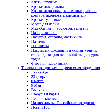
Кисти штучные
Краски акварельные
Краски акриловые, маслянные, разные,
контуры акриловые, разбавители
Краски гуашевые
Масса для лепки
Мел обычный, восковой, гелевый
Наборы кистей
Палитры, стаканы, мастихины
Пастель
Планшеты
Пластилин школьный и скульптурный,
глина, доски для лепки, плёнка для уроков
труда
Фартуки, нарукавники
Товары к праздникам и сувенирная продукция
1 сентября
23 февраля
8 марта
9 Мая
Выпускной
Глобусы и карты
День рождения
Национальные Российские праздники
Новый Год