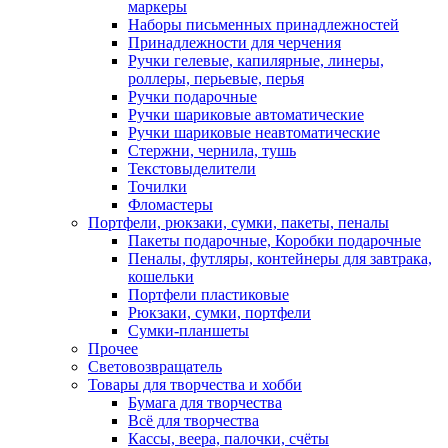
маркеры
Наборы письменных принадлежностей
Принадлежности для черчения
Ручки гелевые, капилярные, линеры,
роллеры, перьевые, перья
Ручки подарочные
Ручки шариковые автоматические
Ручки шариковые неавтоматические
Стержни, чернила, тушь
Текстовыделители
Точилки
Фломастеры
Портфели, рюкзаки, сумки, пакеты, пеналы
Пакеты подарочные, Коробки подарочные
Пеналы, футляры, контейнеры для завтрака,
кошельки
Портфели пластиковые
Рюкзаки, сумки, портфели
Сумки-планшеты
Прочее
Световозвращатель
Товары для творчества и хобби
Бумага для творчества
Всё для творчества
Кассы, веера, палочки, счёты