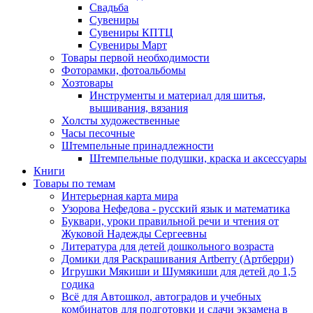
Свадьба
Сувениры
Сувениры КПТЦ
Сувениры Март
Товары первой необходимости
Фоторамки, фотоальбомы
Хозтовары
Инструменты и материал для шитья,
вышивания, вязания
Холсты художественные
Часы песочные
Штемпельные принадлежности
Штемпельные подушки, краска и аксессуары
Книги
Товары по темам
Интерьерная карта мира
Узорова Нефедова - русский язык и математика
Буквари, уроки правильной речи и чтения от
Жуковой Надежды Сергеевны
Литература для детей дошкольного возраста
Домики для Раскрашивания Artberry (Артберри)
Игрушки Мякиши и Шумякиши для детей до 1,5
годика
Всё для Автошкол, автоградов и учебных
комбинатов для подготовки и сдачи экзамена в