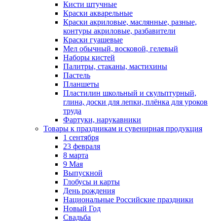
Кисти штучные
Краски акварельные
Краски акриловые, маслянные, разные,
контуры акриловые, разбавители
Краски гуашевые
Мел обычный, восковой, гелевый
Наборы кистей
Палитры, стаканы, мастихины
Пастель
Планшеты
Пластилин школьный и скульптурный,
глина, доски для лепки, плёнка для уроков
труда
Фартуки, нарукавники
Товары к праздникам и сувенирная продукция
1 сентября
23 февраля
8 марта
9 Мая
Выпускной
Глобусы и карты
День рождения
Национальные Российские праздники
Новый Год
Свадьба