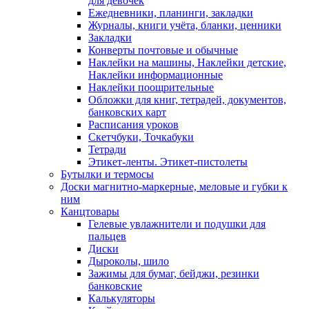
для девочек
Ежедневники, планинги, закладки
Журналы, книги учёта, бланки, ценники
Закладки
Конверты почтовые и обычные
Наклейки на машины, Наклейки детские,
Наклейки информационные
Наклейки поощрительные
Обложки для книг, тетрадей, документов,
банковских карт
Расписания уроков
Скетчбуки, Точкабуки
Тетради
Этикет-ленты. Этикет-пистолеты
Бутылки и термосы
Доски магнитно-маркерные, меловые и губки к
ним
Канцтовары
Гелевые увлажнители и подушки для
пальцев
Диски
Дыроколы, шило
Зажимы для бумаг, бейджи, резинки
банковские
Калькуляторы