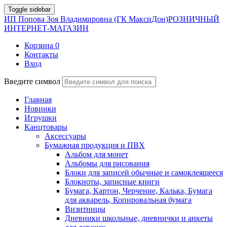
Toggle sidebar
ИП Попова Зоя Владимировна (ГК МаксиДон)
РОЗНИЧНЫЙ
ИНТЕРНЕТ-МАГАЗИН
Корзина
0
Контакты
Вход
Введите символ
Главная
Новинки
Игрушки
Канцтовары
Аксессуары
Бумажная продукция и ПВХ
Альбом для монет
Альбомы для рисования
Блоки для записей обычные и самоклеящееся
Блокноты, записные книги
Бумага, Картон, Черчение, Калька, Бумага
для акварель, Копировальная бумага
Визитницы
Дневники школьные, дневнички и анкеты