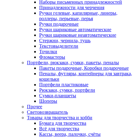
Наборы письменных принадлежностей
Принадлежности для черчения
Ручки гелевые, капилярные, линеры,
роллеры, перьевые, перья
Ручки подарочные
Ручки шариковые автоматические
Ручки шариковые неавтоматические
Стержни, чернила, тушь
Текстовыделители
Точилки
Фломастеры
Портфели, рюкзаки, сумки, пакеты, пеналы
Пакеты подарочные, Коробки подарочные
Пеналы, футляры, контейнеры для завтрака,
кошельки
Портфели пластиковые
Рюкзаки, сумки, портфели
Сумки-планшеты
Шоперы
Прочее
Световозвращатель
Товары для творчества и хобби
Бумага для творчества
Всё для творчества
Кассы, веера, палочки, счёты