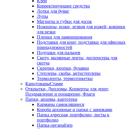
Клей
Корректирующие средства
Лотки для бумаг
Лупы
Магниты и губки для досок
Ножницы, ножи, лезвия для ножей, коврики
для резки
Пленки для ламинирования
Подставки для книг, подставки для офисных
принадлежностей
Подушки для пальцев
Скотч, малярные ленты, диспенсеры для
скотча
Скрепки, кнопки, булавки
Степлеры, скобы, антистеплеры
Термоленты, термоэтикетки
КанцтоварыСтамм
Открытки, Дипломы, Конверты для денег,
Поздравление и поощрение, Флаги
Папки, архивы, картотеки
Карманы самоклящиеся
Короба архивные и папки с завязками
Папка адресная, портфолио, листы к
портфолио
Папка-органайзер