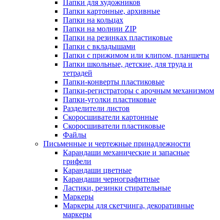
Папки для художников
Папки картонные, архивные
Папки на кольцах
Папки на молнии ZIP
Папки на резинках пластиковые
Папки с вкладышами
Папки с прижимом или клипом, планшеты
Папки школьные, детские, для труда и
тетрадей
Папки-конверты пластиковые
Папки-регистраторы с арочным механизмом
Папки-уголки пластиковые
Разделители листов
Скоросшиватели картонные
Скоросшиватели пластиковые
Файлы
Письменные и чертежные принадлежности
Карандаши механические и запасные
грифели
Карандаши цветные
Карандаши чернографитные
Ластики, резинки стирательные
Маркеры
Маркеры для скетчинга, декоративные
маркеры