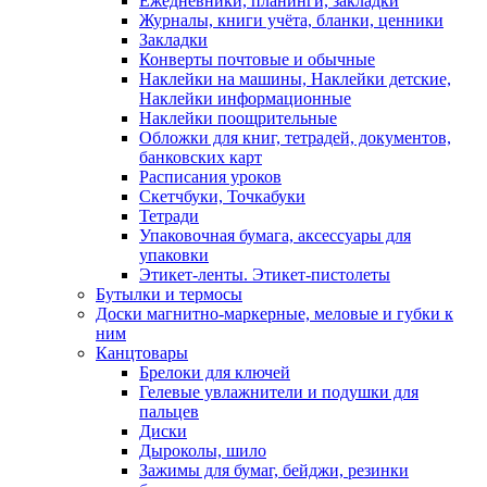
Ежедневники, планинги, закладки
Журналы, книги учёта, бланки, ценники
Закладки
Конверты почтовые и обычные
Наклейки на машины, Наклейки детские,
Наклейки информационные
Наклейки поощрительные
Обложки для книг, тетрадей, документов,
банковских карт
Расписания уроков
Скетчбуки, Точкабуки
Тетради
Упаковочная бумага, аксессуары для
упаковки
Этикет-ленты. Этикет-пистолеты
Бутылки и термосы
Доски магнитно-маркерные, меловые и губки к
ним
Канцтовары
Брелоки для ключей
Гелевые увлажнители и подушки для
пальцев
Диски
Дыроколы, шило
Зажимы для бумаг, бейджи, резинки