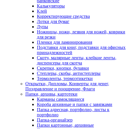
банковские
Калькуляторы
Клей
Корректирующие средства
Лотки для бумаг
Лупы
Ножницы, ножи, лезвия для ножей, коврики
для резки
Пленки для ламинирования
Подставки для книг, подставки для офисных
принадлежностей
Скотч, малярные ленты, клейкие ленты,
диспенсеры для скотча
Скрепки, кнопки, булавки
Степлеры, скобы, антистеплеры
Термоленты, термоэтикетки
Открытки, Дипломы, Конверты для денег,
Поздравление и поощрение, Флаги
Папки, архивы, картотеки
Карманы самоклящиеся
Короба архивные и папки с завязками
Папка адресная, портфолио, листы к
портфолио
Папка-органайзер
Папки картонные, архивные