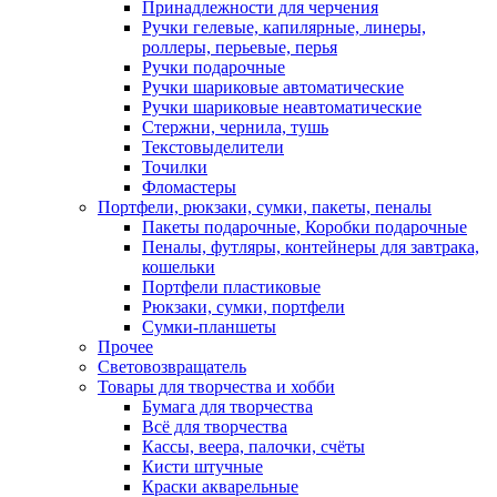
Принадлежности для черчения
Ручки гелевые, капилярные, линеры,
роллеры, перьевые, перья
Ручки подарочные
Ручки шариковые автоматические
Ручки шариковые неавтоматические
Стержни, чернила, тушь
Текстовыделители
Точилки
Фломастеры
Портфели, рюкзаки, сумки, пакеты, пеналы
Пакеты подарочные, Коробки подарочные
Пеналы, футляры, контейнеры для завтрака,
кошельки
Портфели пластиковые
Рюкзаки, сумки, портфели
Сумки-планшеты
Прочее
Световозвращатель
Товары для творчества и хобби
Бумага для творчества
Всё для творчества
Кассы, веера, палочки, счёты
Кисти штучные
Краски акварельные