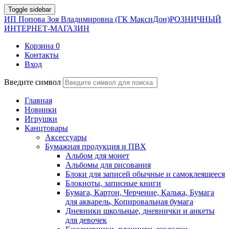
Toggle sidebar
ИП Попова Зоя Владимировна (ГК МаксиДон)
РОЗНИЧНЫЙ
ИНТЕРНЕТ-МАГАЗИН
Корзина
0
Контакты
Вход
Введите символ
Главная
Новинки
Игрушки
Канцтовары
Аксессуары
Бумажная продукция и ПВХ
Альбом для монет
Альбомы для рисования
Блоки для записей обычные и самоклеящееся
Блокноты, записные книги
Бумага, Картон, Черчение, Калька, Бумага
для акварель, Копировальная бумага
Дневники школьные, дневнички и анкеты
для девочек