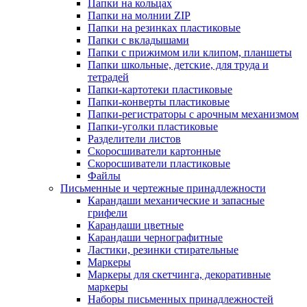
Папки на кольцах
Папки на молнии ZIP
Папки на резинках пластиковые
Папки с вкладышами
Папки с прижимом или клипом, планшеты
Папки школьные, детские, для труда и
тетрадей
Папки-картотеки пластиковые
Папки-конверты пластиковые
Папки-регистраторы с арочным механизмом
Папки-уголки пластиковые
Разделители листов
Скоросшиватели картонные
Скоросшиватели пластиковые
Файлы
Письменные и чертежные принадлежности
Карандаши механические и запасные
грифели
Карандаши цветные
Карандаши чернографитные
Ластики, резинки стирательные
Маркеры
Маркеры для скетчинга, декоративные
маркеры
Наборы письменных принадлежностей