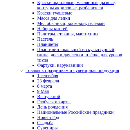
Краски акриловые, маслянные, разные,
контуры акриловые, разбавители
Краски гуашевые
Масса для лепки
Мел обычный, восковой, гелевый
Наборы кистей
Палитры, стаканы, мастихины
Пастель
Планшеты
Пластилин школьный и скульптурный,
глина, доски для лепки, плёнка для уроков
труда
Фартуки, нарукавники
Товары к праздникам и сувенирная продукция
1 сентября
23 февраля
8 марта
9 Мая
Выпускной
Глобусы и карты
День рождения
Национальные Российские праздники
Новый Год
Свадьба
Сувениры