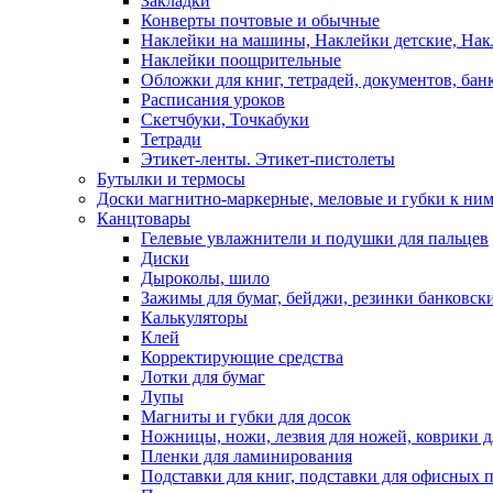
Закладки
Конверты почтовые и обычные
Наклейки на машины, Наклейки детские, На
Наклейки поощрительные
Обложки для книг, тетрадей, документов, бан
Расписания уроков
Скетчбуки, Точкабуки
Тетради
Этикет-ленты. Этикет-пистолеты
Бутылки и термосы
Доски магнитно-маркерные, меловые и губки к ни
Канцтовары
Гелевые увлажнители и подушки для пальцев
Диски
Дыроколы, шило
Зажимы для бумаг, бейджи, резинки банковск
Калькуляторы
Клей
Корректирующие средства
Лотки для бумаг
Лупы
Магниты и губки для досок
Ножницы, ножи, лезвия для ножей, коврики д
Пленки для ламинирования
Подставки для книг, подставки для офисных