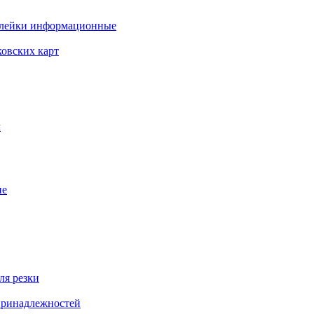
клейки информационные
ковских карт
м
ие
ля резки
 принадлежностей