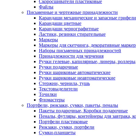
Скоросшиватели пластиковые
Файлы
Письменные и чертежные принадлежности
Карандаши механические и запасные грифели
Карандаши цветные
Карандаши чернографитные
Ластики, резинки стирательные
Маркеры
Маркеры для скетчинга, декоративные марке
Наборы письменных принадлежностей
Принадлежности для черчения
Ручки гелевые, капилярные, линеры, роллеры,
Ручки подарочные
Ручки шариковые автоматические
Ручки шариковые неавтоматические
Стержни, чернила, тушь
Текстовыделители
Точилки
Фломастеры
Портфели, рюкзаки, сумки, пакеты, пеналы
Пакеты подарочные, Коробки подарочные
Пеналы, футляры, контейнеры для завтрака, 
Портфели пластиковые
Рюкзаки, сумки, портфели
Сумки-планшеты