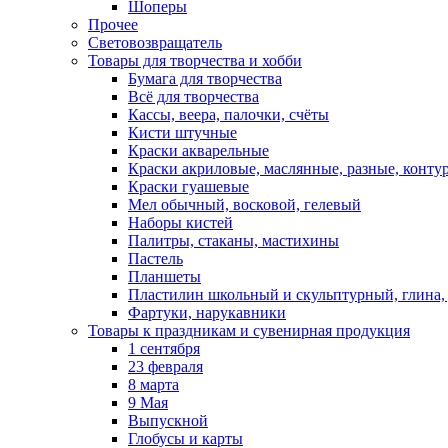
Шоперы
Прочее
Световозвращатель
Товары для творчества и хобби
Бумага для творчества
Всё для творчества
Кассы, веера, палочки, счёты
Кисти штучные
Краски акварельные
Краски акриловые, маслянные, разные, конту
Краски гуашевые
Мел обычный, восковой, гелевый
Наборы кистей
Палитры, стаканы, мастихины
Пастель
Планшеты
Пластилин школьный и скульптурный, глина, д
Фартуки, нарукавники
Товары к праздникам и сувенирная продукция
1 сентября
23 февраля
8 марта
9 Мая
Выпускной
Глобусы и карты