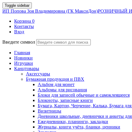
Toggle sidebar
ИП Попова Зоя Владимировна (ГК МаксиДон)
РОЗНИЧНЫЙ И
Корзина
0
Контакты
Вход
Введите символ
Главная
Новинки
Игрушки
Канцтовары
Аксессуары
Бумажная продукция и ПВХ
Альбом для монет
Альбомы для рисования
Блоки для записей обычные и самоклеящееся
Блокноты, записные книги
Бумага, Картон, Черчение, Калька, Бумага для
Визитницы
Дневники школьные, дневнички и анкеты для
Ежедневники, планинги, закладки
Журналы, книги учёта, бланки, ценники