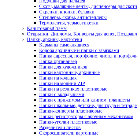
Подушки для пальцев
Скотч, малярные ленты, диспенсеры для скотч
Скрепки, кнопки, булавки
Степлеры, скобы, антистеплеры
Термоленты, термоэтикетки
КанцтоварыСтамм
Открытки, Дипломы, Конверты для денег, Поздрав
Папки, архивы, картотеки
Карманы самоклящиеся
Короба архивные и папки с завязками
Папка адресная, портфолио, листы к портфол
Папка-органайзер
Папки для художников
Папки картонные, архивные
Папки на кольцах
Папки на молнии ZIP
Папки на резинках пластиковые
Папки с вкладышами
Папки с прижимом или клипом, планшеты
Папки школьные, детские, для труда и тетрад
Папки-конверты пластиковые
Папки-регистраторы с арочным механизмом
Папки-уголки пластиковые
Разделители листов
Скоросшиватели картонные