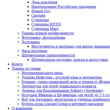
День рождения
Национальные Российские праздники
Новый Год
Свадьба
Сувениры
Сувениры КПТЦ
Сувениры Март
Товары первой необходимости
Фоторамки, фотоальбомы
Хозтовары
Инструменты и материал для шитья, вышиван
Часы песочные
Штемпельные принадлежности
Штемпельные подушки, краска и аксессуары
Книги
Товары по темам
Интерьерная карта мира
Узорова Нефедова - русский язык и математика
Буквари, уроки правильной речи и чтения от Жук
Литература для детей дошкольного возраста
Домики для Раскрашивания Artberry (Артберри)
Игрушки Мякиши и Шумякиши для детей до 1,5 го
Всё для Автошкол, автоградов и учебных комбинат
Купить игры Lisciani Group в интернет-магазине
О компании