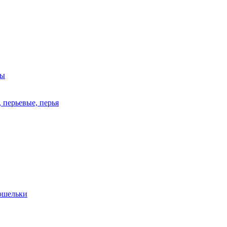
ры
 перьевые, перья
кошельки