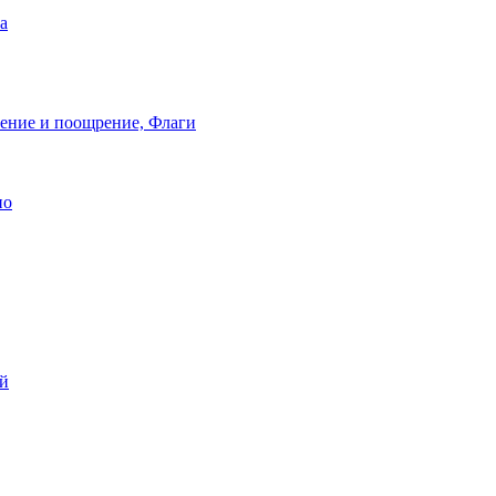
а
ление и поощрение, Флаги
ио
ей