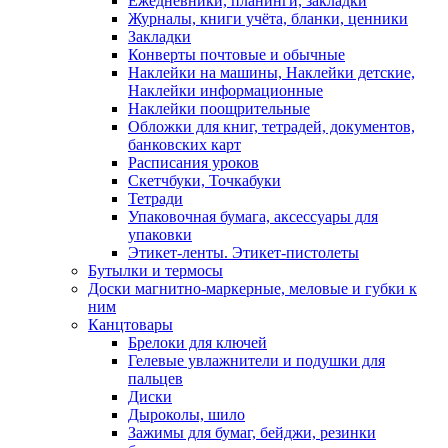
Ежедневники, планинги, закладки
Журналы, книги учёта, бланки, ценники
Закладки
Конверты почтовые и обычные
Наклейки на машины, Наклейки детские,
Наклейки информационные
Наклейки поощрительные
Обложки для книг, тетрадей, документов,
банковских карт
Расписания уроков
Скетчбуки, Точкабуки
Тетради
Упаковочная бумага, аксессуары для
упаковки
Этикет-ленты. Этикет-пистолеты
Бутылки и термосы
Доски магнитно-маркерные, меловые и губки к
ним
Канцтовары
Брелоки для ключей
Гелевые увлажнители и подушки для
пальцев
Диски
Дыроколы, шило
Зажимы для бумаг, бейджи, резинки