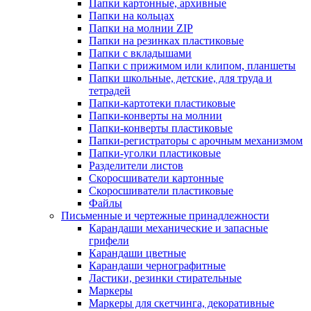
Папки картонные, архивные
Папки на кольцах
Папки на молнии ZIP
Папки на резинках пластиковые
Папки с вкладышами
Папки с прижимом или клипом, планшеты
Папки школьные, детские, для труда и
тетрадей
Папки-картотеки пластиковые
Папки-конверты на молнии
Папки-конверты пластиковые
Папки-регистраторы с арочным механизмом
Папки-уголки пластиковые
Разделители листов
Скоросшиватели картонные
Скоросшиватели пластиковые
Файлы
Письменные и чертежные принадлежности
Карандаши механические и запасные
грифели
Карандаши цветные
Карандаши чернографитные
Ластики, резинки стирательные
Маркеры
Маркеры для скетчинга, декоративные