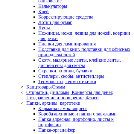
банковские
Калькуляторы
Клей
Корректирующие средства
Лотки для бумаг
Лупы
Ножницы, ножи, лезвия для ножей, коврики
для резки
Пленки для ламинирования
Подставки для книг, подставки для офисных
принадлежностей
Скотч, малярные ленты, клейкие ленты,
диспенсеры для скотча
Скрепки, кнопки, булавки
Степлеры, скобы, антистеплеры
Термоленты, термоэтикетки
КанцтоварыСтамм
Открытки, Дипломы, Конверты для денег,
Поздравление и поощрение, Флаги
Папки, архивы, картотеки
Карманы самоклящиеся
Короба архивные и папки с завязками
Папка адресная, портфолио, листы к
портфолио
Папка-органайзер