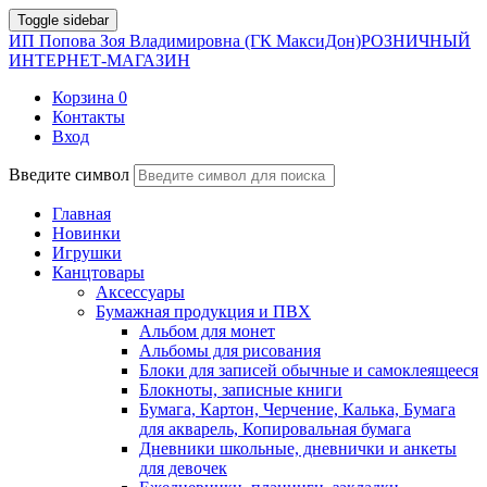
Toggle sidebar
ИП Попова Зоя Владимировна (ГК МаксиДон)
РОЗНИЧНЫЙ
ИНТЕРНЕТ-МАГАЗИН
Корзина
0
Контакты
Вход
Введите символ
Главная
Новинки
Игрушки
Канцтовары
Аксессуары
Бумажная продукция и ПВХ
Альбом для монет
Альбомы для рисования
Блоки для записей обычные и самоклеящееся
Блокноты, записные книги
Бумага, Картон, Черчение, Калька, Бумага
для акварель, Копировальная бумага
Дневники школьные, дневнички и анкеты
для девочек