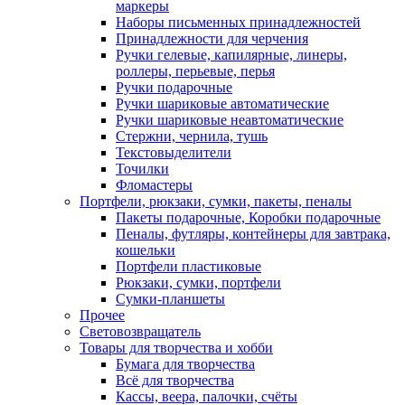
маркеры
Наборы письменных принадлежностей
Принадлежности для черчения
Ручки гелевые, капилярные, линеры,
роллеры, перьевые, перья
Ручки подарочные
Ручки шариковые автоматические
Ручки шариковые неавтоматические
Стержни, чернила, тушь
Текстовыделители
Точилки
Фломастеры
Портфели, рюкзаки, сумки, пакеты, пеналы
Пакеты подарочные, Коробки подарочные
Пеналы, футляры, контейнеры для завтрака,
кошельки
Портфели пластиковые
Рюкзаки, сумки, портфели
Сумки-планшеты
Прочее
Световозвращатель
Товары для творчества и хобби
Бумага для творчества
Всё для творчества
Кассы, веера, палочки, счёты