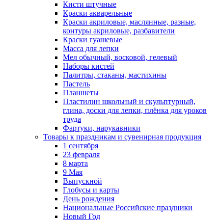
Кисти штучные
Краски акварельные
Краски акриловые, маслянные, разные,
контуры акриловые, разбавители
Краски гуашевые
Масса для лепки
Мел обычный, восковой, гелевый
Наборы кистей
Палитры, стаканы, мастихины
Пастель
Планшеты
Пластилин школьный и скульптурный,
глина, доски для лепки, плёнка для уроков
труда
Фартуки, нарукавники
Товары к праздникам и сувенирная продукция
1 сентября
23 февраля
8 марта
9 Мая
Выпускной
Глобусы и карты
День рождения
Национальные Российские праздники
Новый Год