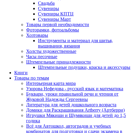
Свадьба
Сувениры
Сувениры КПТЦ
Сувениры Март
Товары первой необходимости
Фоторамки, фотоальбомы
Хозтовары
Инструменты и материал для шитья,
вышивания, вязания
Холсты художественные
Часы песочные
Штемпельные принадлежности
Штемпельные подушки, краска и аксессуары
Книги
Товары по темам
Интерьерная карта мира
Узорова Нефедова - русский язык и математика
Буквари, уроки правильной речи и чтения от
Жуковой Надежды Сергеевны
Литература для детей дошкольного возраста
Домики для Раскрашивания Artberry (Артберри)
Игрушки Мякиши и Шумякиши для детей до 1,5
годика
Всё для Автошкол, автоградов и учебных
комбинатов для подготовки и сдачи экзамена в