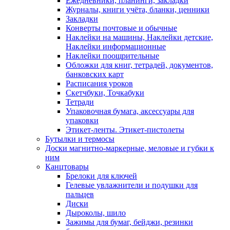
Ежедневники, планинги, закладки
Журналы, книги учёта, бланки, ценники
Закладки
Конверты почтовые и обычные
Наклейки на машины, Наклейки детские,
Наклейки информационные
Наклейки поощрительные
Обложки для книг, тетрадей, документов,
банковских карт
Расписания уроков
Скетчбуки, Точкабуки
Тетради
Упаковочная бумага, аксессуары для
упаковки
Этикет-ленты. Этикет-пистолеты
Бутылки и термосы
Доски магнитно-маркерные, меловые и губки к
ним
Канцтовары
Брелоки для ключей
Гелевые увлажнители и подушки для
пальцев
Диски
Дыроколы, шило
Зажимы для бумаг, бейджи, резинки