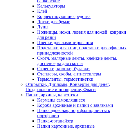
банковские
Калькуляторы
Клей
Корректирующие средства
Лотки для бумаг
Лупы
Ножницы, ножи, лезвия для ножей, коврики
для резки
Пленки для ламинирования
Подставки для книг, подставки для офисных
принадлежностей
Скотч, малярные ленты, клейкие ленты,
диспенсеры для скотча
Скрепки, кнопки, булавки
Степлеры, скобы, антистеплеры
Термоленты, термоэтикетки
Открытки, Дипломы, Конверты для денег,
Поздравление и поощрение, Флаги
Папки, архивы, картотеки
Карманы самоклящиеся
Короба архивные и папки с завязками
Папка адресная, портфолио, листы к
портфолио
Папка-органайзер
Папки картонные, архивные