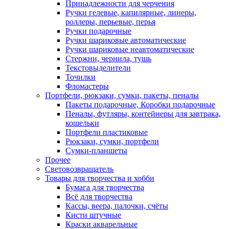
Принадлежности для черчения
Ручки гелевые, капилярные, линеры,
роллеры, перьевые, перья
Ручки подарочные
Ручки шариковые автоматические
Ручки шариковые неавтоматические
Стержни, чернила, тушь
Текстовыделители
Точилки
Фломастеры
Портфели, рюкзаки, сумки, пакеты, пеналы
Пакеты подарочные, Коробки подарочные
Пеналы, футляры, контейнеры для завтрака,
кошельки
Портфели пластиковые
Рюкзаки, сумки, портфели
Сумки-планшеты
Прочее
Световозвращатель
Товары для творчества и хобби
Бумага для творчества
Всё для творчества
Кассы, веера, палочки, счёты
Кисти штучные
Краски акварельные