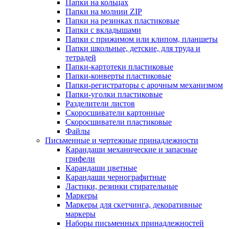
Папки на кольцах
Папки на молнии ZIP
Папки на резинках пластиковые
Папки с вкладышами
Папки с прижимом или клипом, планшеты
Папки школьные, детские, для труда и
тетрадей
Папки-картотеки пластиковые
Папки-конверты пластиковые
Папки-регистраторы с арочным механизмом
Папки-уголки пластиковые
Разделители листов
Скоросшиватели картонные
Скоросшиватели пластиковые
Файлы
Письменные и чертежные принадлежности
Карандаши механические и запасные
грифели
Карандаши цветные
Карандаши чернографитные
Ластики, резинки стирательные
Маркеры
Маркеры для скетчинга, декоративные
маркеры
Наборы письменных принадлежностей