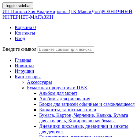
Toggle sidebar
ИП Попова Зоя Владимировна (ГК МаксиДон)
РОЗНИЧНЫЙ
ИНТЕРНЕТ-МАГАЗИН
Корзина
0
Контакты
Вход
Введите символ
Главная
Новинки
Игрушки
Канцтовары
Аксессуары
Бумажная продукция и ПВХ
Альбом для монет
Альбомы для рисования
Блоки для записей обычные и самоклеящееся
Блокноты, записные книги
Бумага, Картон, Черчение, Калька, Бумага
для акварель, Копировальная бумага
Дневники школьные, дневнички и анкеты
для девочек