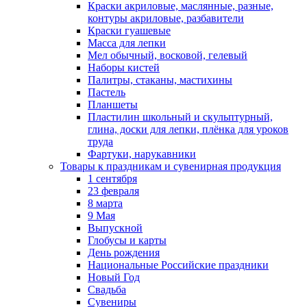
Краски акриловые, маслянные, разные,
контуры акриловые, разбавители
Краски гуашевые
Масса для лепки
Мел обычный, восковой, гелевый
Наборы кистей
Палитры, стаканы, мастихины
Пастель
Планшеты
Пластилин школьный и скульптурный,
глина, доски для лепки, плёнка для уроков
труда
Фартуки, нарукавники
Товары к праздникам и сувенирная продукция
1 сентября
23 февраля
8 марта
9 Мая
Выпускной
Глобусы и карты
День рождения
Национальные Российские праздники
Новый Год
Свадьба
Сувениры