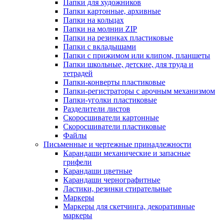
Папки для художников
Папки картонные, архивные
Папки на кольцах
Папки на молнии ZIP
Папки на резинках пластиковые
Папки с вкладышами
Папки с прижимом или клипом, планшеты
Папки школьные, детские, для труда и
тетрадей
Папки-конверты пластиковые
Папки-регистраторы с арочным механизмом
Папки-уголки пластиковые
Разделители листов
Скоросшиватели картонные
Скоросшиватели пластиковые
Файлы
Письменные и чертежные принадлежности
Карандаши механические и запасные
грифели
Карандаши цветные
Карандаши чернографитные
Ластики, резинки стирательные
Маркеры
Маркеры для скетчинга, декоративные
маркеры