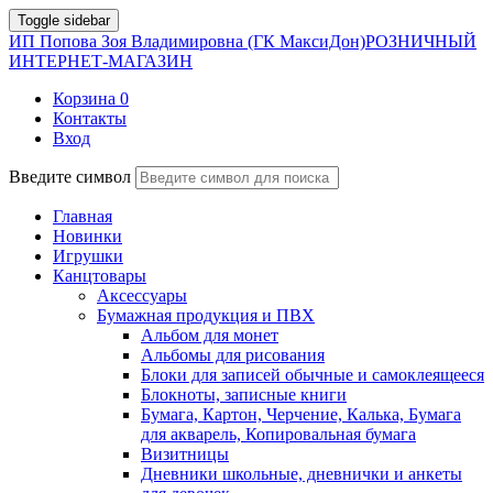
Toggle sidebar
ИП Попова Зоя Владимировна (ГК МаксиДон)
РОЗНИЧНЫЙ
ИНТЕРНЕТ-МАГАЗИН
Корзина
0
Контакты
Вход
Введите символ
Главная
Новинки
Игрушки
Канцтовары
Аксессуары
Бумажная продукция и ПВХ
Альбом для монет
Альбомы для рисования
Блоки для записей обычные и самоклеящееся
Блокноты, записные книги
Бумага, Картон, Черчение, Калька, Бумага
для акварель, Копировальная бумага
Визитницы
Дневники школьные, дневнички и анкеты