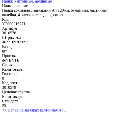
Папки картонные, архивные
Наименование
Папка архивная с завязками A4 120мм, бумвинил, частичная
оклейка, 4 завязки, складная, синяя
Код
УТ000216771
Артикул
3010578
Штрих-код
4627109705092
Баз. ед.
шт
Произв.
deVENTE
Серия
Канцтовары
Год пр-ва
0
Код пост.
3010578
Ценовая группа
Канцтовары
Стандарт
25
<< Папка на завязках картонная А4…