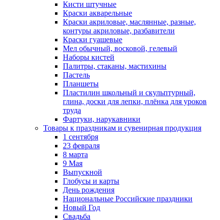
Кисти штучные
Краски акварельные
Краски акриловые, маслянные, разные,
контуры акриловые, разбавители
Краски гуашевые
Мел обычный, восковой, гелевый
Наборы кистей
Палитры, стаканы, мастихины
Пастель
Планшеты
Пластилин школьный и скульптурный,
глина, доски для лепки, плёнка для уроков
труда
Фартуки, нарукавники
Товары к праздникам и сувенирная продукция
1 сентября
23 февраля
8 марта
9 Мая
Выпускной
Глобусы и карты
День рождения
Национальные Российские праздники
Новый Год
Свадьба