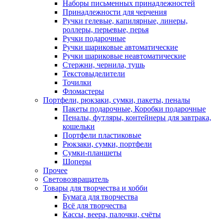
Наборы письменных принадлежностей
Принадлежности для черчения
Ручки гелевые, капилярные, линеры,
роллеры, перьевые, перья
Ручки подарочные
Ручки шариковые автоматические
Ручки шариковые неавтоматические
Стержни, чернила, тушь
Текстовыделители
Точилки
Фломастеры
Портфели, рюкзаки, сумки, пакеты, пеналы
Пакеты подарочные, Коробки подарочные
Пеналы, футляры, контейнеры для завтрака,
кошельки
Портфели пластиковые
Рюкзаки, сумки, портфели
Сумки-планшеты
Шоперы
Прочее
Световозвращатель
Товары для творчества и хобби
Бумага для творчества
Всё для творчества
Кассы, веера, палочки, счёты