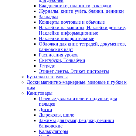
для девочек
Ежедневники, планинги, закладки
Журналы, книги учёта, бланки, ценники
Закладки
Конверты почтовые и обычные
Наклейки на машины, Наклейки детские,
Наклейки информационные
Наклейки поощрительные
Обложки для книг, тетрадей, документов,
банковских карт
Расписания уроков
Скетчбуки, Точкабуки
Тетради
Этикет-ленты. Этикет-пистолеты
Бутылки и термосы
Доски магнитно-маркерные, меловые и губки к
ним
Канцтовары
Гелевые увлажнители и подушки для
пальцев
Диски
Дыроколы, шило
Зажимы для бумаг, бейджи, резинки
банковские
Калькуляторы