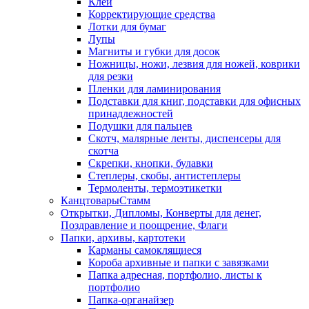
Клей
Корректирующие средства
Лотки для бумаг
Лупы
Магниты и губки для досок
Ножницы, ножи, лезвия для ножей, коврики
для резки
Пленки для ламинирования
Подставки для книг, подставки для офисных
принадлежностей
Подушки для пальцев
Скотч, малярные ленты, диспенсеры для
скотча
Скрепки, кнопки, булавки
Степлеры, скобы, антистеплеры
Термоленты, термоэтикетки
КанцтоварыСтамм
Открытки, Дипломы, Конверты для денег,
Поздравление и поощрение, Флаги
Папки, архивы, картотеки
Карманы самоклящиеся
Короба архивные и папки с завязками
Папка адресная, портфолио, листы к
портфолио
Папка-органайзер