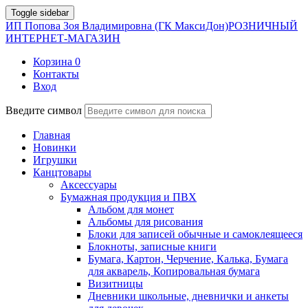
Toggle sidebar
ИП Попова Зоя Владимировна (ГК МаксиДон)
РОЗНИЧНЫЙ
ИНТЕРНЕТ-МАГАЗИН
Корзина
0
Контакты
Вход
Введите символ
Главная
Новинки
Игрушки
Канцтовары
Аксессуары
Бумажная продукция и ПВХ
Альбом для монет
Альбомы для рисования
Блоки для записей обычные и самоклеящееся
Блокноты, записные книги
Бумага, Картон, Черчение, Калька, Бумага
для акварель, Копировальная бумага
Визитницы
Дневники школьные, дневнички и анкеты