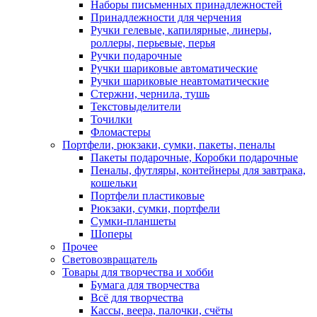
Наборы письменных принадлежностей
Принадлежности для черчения
Ручки гелевые, капилярные, линеры,
роллеры, перьевые, перья
Ручки подарочные
Ручки шариковые автоматические
Ручки шариковые неавтоматические
Стержни, чернила, тушь
Текстовыделители
Точилки
Фломастеры
Портфели, рюкзаки, сумки, пакеты, пеналы
Пакеты подарочные, Коробки подарочные
Пеналы, футляры, контейнеры для завтрака,
кошельки
Портфели пластиковые
Рюкзаки, сумки, портфели
Сумки-планшеты
Шоперы
Прочее
Световозвращатель
Товары для творчества и хобби
Бумага для творчества
Всё для творчества
Кассы, веера, палочки, счёты