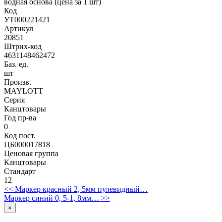
водная основа (цена за 1 шт)
Код
УТ000221421
Артикул
20851
Штрих-код
4631148462472
Баз. ед.
шт
Произв.
MAYLOTT
Серия
Канцтовары
Год пр-ва
0
Код пост.
ЦБ000017818
Ценовая группа
Канцтовары
Стандарт
12
<< Маркер красный 2, 5мм пулевидный…
Маркер синий 0, 5-1, 8мм… >>
×