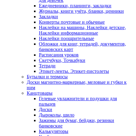
для девочек
Ежедневники, планинги, закладки
Журналы, книги учёта, бланки, ценники
Закладки
Конверты почтовые и обычные
Наклейки на машины, Наклейки детские,
Наклейки информационные
Наклейки поощрительные
Обложки для книг, тетрадей, документов,
банковских карт
Расписания уроков
Скетчбуки, Точкабуки
Тетради
Этикет-ленты. Этикет-пистолеты
Бутылки и термосы
Доски магнитно-маркерные, меловые и губки к
ним
Канцтовары
Гелевые увлажнители и подушки для
пальцев
Диски
Дыроколы, шило
Зажимы для бумаг, бейджи, резинки
банковские
Калькуляторы