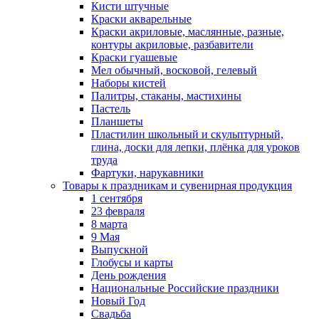
Кисти штучные
Краски акварельные
Краски акриловые, маслянные, разные,
контуры акриловые, разбавители
Краски гуашевые
Мел обычный, восковой, гелевый
Наборы кистей
Палитры, стаканы, мастихины
Пастель
Планшеты
Пластилин школьный и скульптурный,
глина, доски для лепки, плёнка для уроков
труда
Фартуки, нарукавники
Товары к праздникам и сувенирная продукция
1 сентября
23 февраля
8 марта
9 Мая
Выпускной
Глобусы и карты
День рождения
Национальные Российские праздники
Новый Год
Свадьба