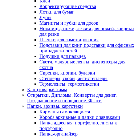
Клей
Корректирующие средства
Лотки для бумаг
Лупы
Магниты и губки для досок
Ножницы, ножи, лезвия для ножей, коврики
для резки
Пленки для ламинирования
Подставки для книг, подставки для офисных
принадлежностей
Подушки для пальцев
Скотч, малярные ленты, диспенсеры для
скотча
Скрепки, кнопки, булавки
Степлеры, скобы, антистеплеры
Термоленты, термоэтикетки
КанцтоварыСтамм
Открытки, Дипломы, Конверты для денег,
Поздравление и поощрение, Флаги
Папки, архивы, картотеки
Карманы самоклящиеся
Короба архивные и папки с завязками
Папка адресная, портфолио, листы к
портфолио
Папка-органайзер