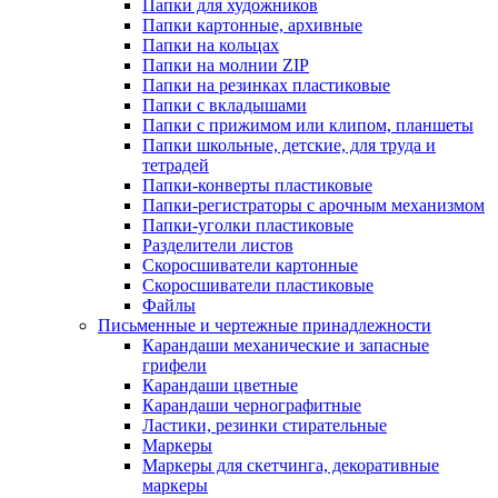
Папки для художников
Папки картонные, архивные
Папки на кольцах
Папки на молнии ZIP
Папки на резинках пластиковые
Папки с вкладышами
Папки с прижимом или клипом, планшеты
Папки школьные, детские, для труда и
тетрадей
Папки-конверты пластиковые
Папки-регистраторы с арочным механизмом
Папки-уголки пластиковые
Разделители листов
Скоросшиватели картонные
Скоросшиватели пластиковые
Файлы
Письменные и чертежные принадлежности
Карандаши механические и запасные
грифели
Карандаши цветные
Карандаши чернографитные
Ластики, резинки стирательные
Маркеры
Маркеры для скетчинга, декоративные
маркеры