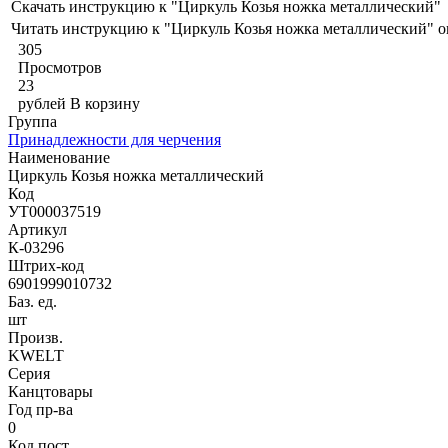
Скачать инструкцию к "Циркуль Козья ножка металлический"
Читать инструкцию к "Циркуль Козья ножка металлический" 
305
Просмотров
23
рублей
В корзину
Группа
Принадлежности для черчения
Наименование
Циркуль Козья ножка металлический
Код
УТ000037519
Артикул
К-03296
Штрих-код
6901999010732
Баз. ед.
шт
Произв.
KWELT
Серия
Канцтовары
Год пр-ва
0
Код пост.