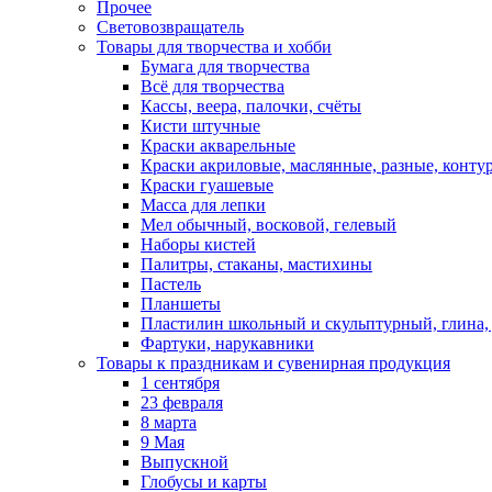
Прочее
Световозвращатель
Товары для творчества и хобби
Бумага для творчества
Всё для творчества
Кассы, веера, палочки, счёты
Кисти штучные
Краски акварельные
Краски акриловые, маслянные, разные, конту
Краски гуашевые
Масса для лепки
Мел обычный, восковой, гелевый
Наборы кистей
Палитры, стаканы, мастихины
Пастель
Планшеты
Пластилин школьный и скульптурный, глина, д
Фартуки, нарукавники
Товары к праздникам и сувенирная продукция
1 сентября
23 февраля
8 марта
9 Мая
Выпускной
Глобусы и карты