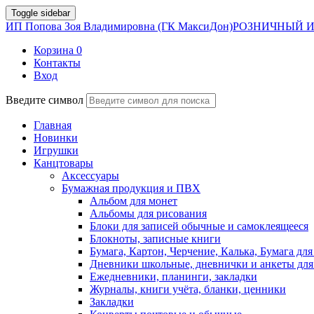
Toggle sidebar
ИП Попова Зоя Владимировна (ГК МаксиДон)
РОЗНИЧНЫЙ И
Корзина
0
Контакты
Вход
Введите символ
Главная
Новинки
Игрушки
Канцтовары
Аксессуары
Бумажная продукция и ПВХ
Альбом для монет
Альбомы для рисования
Блоки для записей обычные и самоклеящееся
Блокноты, записные книги
Бумага, Картон, Черчение, Калька, Бумага для
Дневники школьные, дневнички и анкеты для
Ежедневники, планинги, закладки
Журналы, книги учёта, бланки, ценники
Закладки