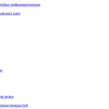
клейки информационные
ковских карт
м
ие
ля резки
 принадлежностей