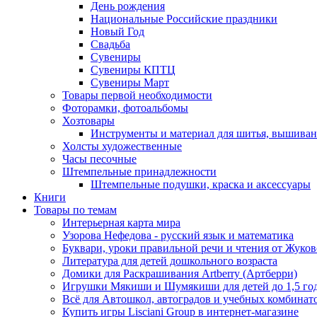
День рождения
Национальные Российские праздники
Новый Год
Свадьба
Сувениры
Сувениры КПТЦ
Сувениры Март
Товары первой необходимости
Фоторамки, фотоальбомы
Хозтовары
Инструменты и материал для шитья, вышиван
Холсты художественные
Часы песочные
Штемпельные принадлежности
Штемпельные подушки, краска и аксессуары
Книги
Товары по темам
Интерьерная карта мира
Узорова Нефедова - русский язык и математика
Буквари, уроки правильной речи и чтения от Жук
Литература для детей дошкольного возраста
Домики для Раскрашивания Artberry (Артберри)
Игрушки Мякиши и Шумякиши для детей до 1,5 го
Всё для Автошкол, автоградов и учебных комбинат
Купить игры Lisciani Group в интернет-магазине