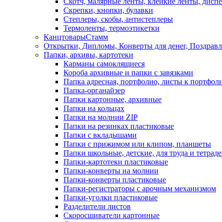
Скотч, малярные ленты, клейкие ленты, диспе
Скрепки, кнопки, булавки
Степлеры, скобы, антистеплеры
Термоленты, термоэтикетки
КанцтоварыСтамм
Открытки, Дипломы, Конверты для денег, Поздрав
Папки, архивы, картотеки
Карманы самоклящиеся
Короба архивные и папки с завязками
Папка адресная, портфолио, листы к портфол
Папка-органайзер
Папки картонные, архивные
Папки на кольцах
Папки на молнии ZIP
Папки на резинках пластиковые
Папки с вкладышами
Папки с прижимом или клипом, планшеты
Папки школьные, детские, для труда и тетрад
Папки-картотеки пластиковые
Папки-конверты на молнии
Папки-конверты пластиковые
Папки-регистраторы с арочным механизмом
Папки-уголки пластиковые
Разделители листов
Скоросшиватели картонные