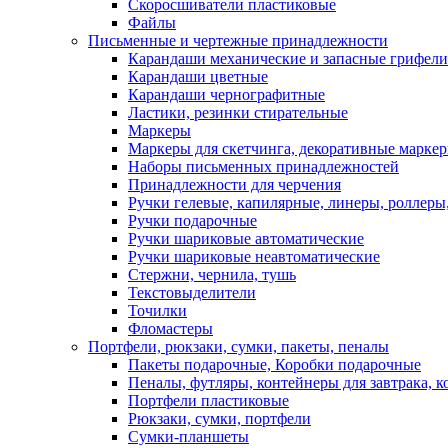
Скоросшиватели пластиковые
Файлы
Письменные и чертежные принадлежности
Карандаши механические и запасные грифели
Карандаши цветные
Карандаши чернографитные
Ластики, резинки стирательные
Маркеры
Маркеры для скетчинга, декоративные марке
Наборы письменных принадлежностей
Принадлежности для черчения
Ручки гелевые, капилярные, линеры, роллеры,
Ручки подарочные
Ручки шариковые автоматические
Ручки шариковые неавтоматические
Стержни, чернила, тушь
Текстовыделители
Точилки
Фломастеры
Портфели, рюкзаки, сумки, пакеты, пеналы
Пакеты подарочные, Коробки подарочные
Пеналы, футляры, контейнеры для завтрака, 
Портфели пластиковые
Рюкзаки, сумки, портфели
Сумки-планшеты