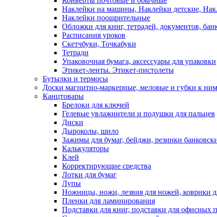
Конверты почтовые и обычные
Наклейки на машины, Наклейки детские, На
Наклейки поощрительные
Обложки для книг, тетрадей, документов, бан
Расписания уроков
Скетчбуки, Точкабуки
Тетради
Упаковочная бумага, аксессуары для упаковки
Этикет-ленты. Этикет-пистолеты
Бутылки и термосы
Доски магнитно-маркерные, меловые и губки к ни
Канцтовары
Брелоки для ключей
Гелевые увлажнители и подушки для пальцев
Диски
Дыроколы, шило
Зажимы для бумаг, бейджи, резинки банковск
Калькуляторы
Клей
Корректирующие средства
Лотки для бумаг
Лупы
Ножницы, ножи, лезвия для ножей, коврики д
Пленки для ламинирования
Подставки для книг, подставки для офисных