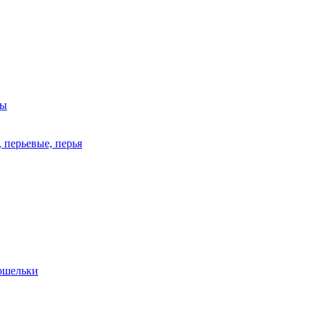
ры
 перьевые, перья
кошельки