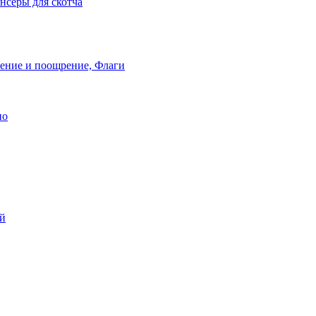
нсеры для скотча
ление и поощрение, Флаги
ио
ей