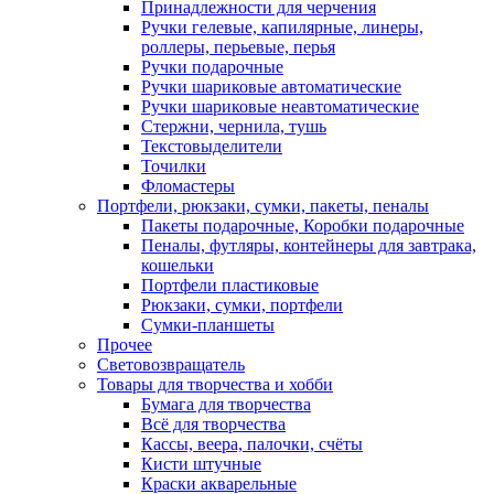
Принадлежности для черчения
Ручки гелевые, капилярные, линеры,
роллеры, перьевые, перья
Ручки подарочные
Ручки шариковые автоматические
Ручки шариковые неавтоматические
Стержни, чернила, тушь
Текстовыделители
Точилки
Фломастеры
Портфели, рюкзаки, сумки, пакеты, пеналы
Пакеты подарочные, Коробки подарочные
Пеналы, футляры, контейнеры для завтрака,
кошельки
Портфели пластиковые
Рюкзаки, сумки, портфели
Сумки-планшеты
Прочее
Световозвращатель
Товары для творчества и хобби
Бумага для творчества
Всё для творчества
Кассы, веера, палочки, счёты
Кисти штучные
Краски акварельные