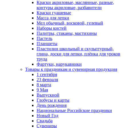
Краски акриловые, маслянные, разные,
контуры акриловые, разбавители
Краски гуашевые
Масса для лепки
Мел обычный, восковой, гелевый
Наборы кистей
Палитры, стаканы, мастихины
Пастель
Планшеты
Пластилин школьный и скульптурный,
глина, доски для лепки, плёнка для уроков
труда
Фартуки, нарукавники
Товары к праздникам и сувенирная продукция
1 сентября
23 февраля
8 марта
9 Мая
Выпускной
Глобусы и карты
День рождения
Национальные Российские праздники
Новый Год
Свадьба
Сувениры