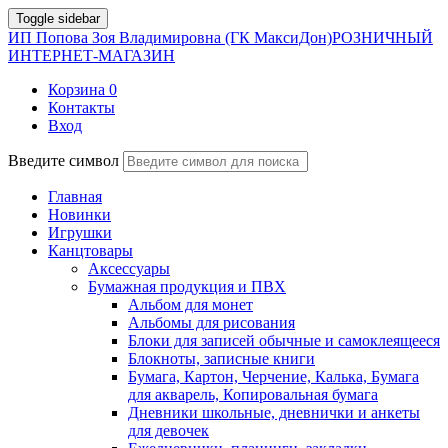
Toggle sidebar
ИП Попова Зоя Владимировна (ГК МаксиДон)
РОЗНИЧНЫЙ
ИНТЕРНЕТ-МАГАЗИН
Корзина
0
Контакты
Вход
Введите символ
Главная
Новинки
Игрушки
Канцтовары
Аксессуары
Бумажная продукция и ПВХ
Альбом для монет
Альбомы для рисования
Блоки для записей обычные и самоклеящееся
Блокноты, записные книги
Бумага, Картон, Черчение, Калька, Бумага
для акварель, Копировальная бумага
Дневники школьные, дневнички и анкеты
для девочек