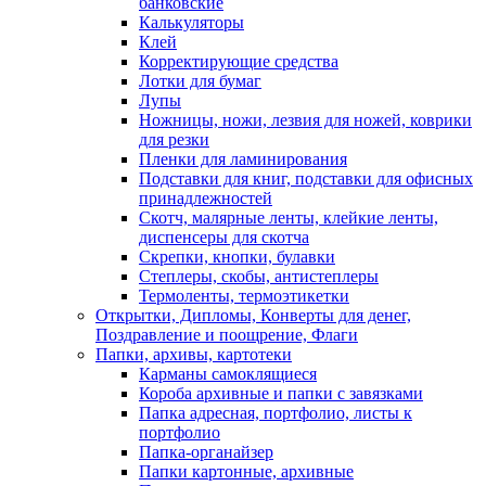
банковские
Калькуляторы
Клей
Корректирующие средства
Лотки для бумаг
Лупы
Ножницы, ножи, лезвия для ножей, коврики
для резки
Пленки для ламинирования
Подставки для книг, подставки для офисных
принадлежностей
Скотч, малярные ленты, клейкие ленты,
диспенсеры для скотча
Скрепки, кнопки, булавки
Степлеры, скобы, антистеплеры
Термоленты, термоэтикетки
Открытки, Дипломы, Конверты для денег,
Поздравление и поощрение, Флаги
Папки, архивы, картотеки
Карманы самоклящиеся
Короба архивные и папки с завязками
Папка адресная, портфолио, листы к
портфолио
Папка-органайзер
Папки картонные, архивные