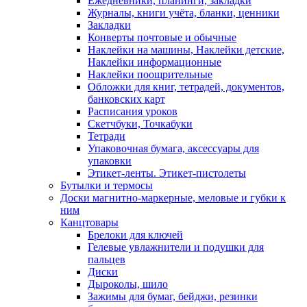
Ежедневники, планинги, закладки
Журналы, книги учёта, бланки, ценники
Закладки
Конверты почтовые и обычные
Наклейки на машины, Наклейки детские,
Наклейки информационные
Наклейки поощрительные
Обложки для книг, тетрадей, документов,
банковских карт
Расписания уроков
Скетчбуки, Точкабуки
Тетради
Упаковочная бумага, аксессуары для
упаковки
Этикет-ленты. Этикет-пистолеты
Бутылки и термосы
Доски магнитно-маркерные, меловые и губки к
ним
Канцтовары
Брелоки для ключей
Гелевые увлажнители и подушки для
пальцев
Диски
Дыроколы, шило
Зажимы для бумаг, бейджи, резинки