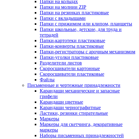
Папки на кольцах
Папки на молнии ZIP
Папки на резинках пластиковые
Папки с вкладышами
Папки с прижимом или клипом, планшеты
Папки школьные, детские, для труда и
тетрадей
Папки-картотеки пластиковые
Папки-конверты пластиковые
Папки-регистраторы с арочным механизмом
Папки-уголки пластиковые
Разделители листов
Скоросшиватели картонные
Скоросшиватели пластиковые
Файлы
Письменные и чертежные принадлежности
Карандаши механические и запасные
грифели
Карандаши цветные
Карандаши чернографитные
Ластики, резинки стирательные
Маркеры
Маркеры для скетчинга, декоративные
маркеры
Наборы письменных принадлежностей