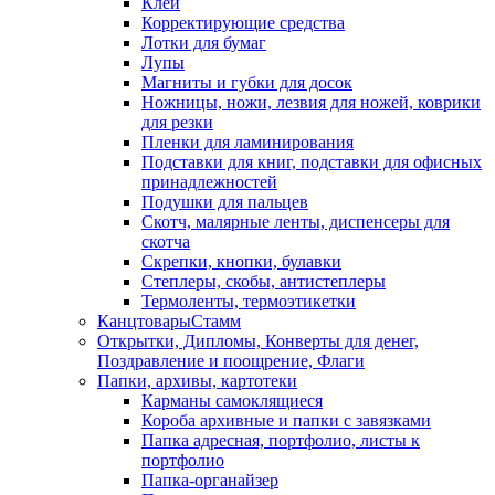
Клей
Корректирующие средства
Лотки для бумаг
Лупы
Магниты и губки для досок
Ножницы, ножи, лезвия для ножей, коврики
для резки
Пленки для ламинирования
Подставки для книг, подставки для офисных
принадлежностей
Подушки для пальцев
Скотч, малярные ленты, диспенсеры для
скотча
Скрепки, кнопки, булавки
Степлеры, скобы, антистеплеры
Термоленты, термоэтикетки
КанцтоварыСтамм
Открытки, Дипломы, Конверты для денег,
Поздравление и поощрение, Флаги
Папки, архивы, картотеки
Карманы самоклящиеся
Короба архивные и папки с завязками
Папка адресная, портфолио, листы к
портфолио
Папка-органайзер