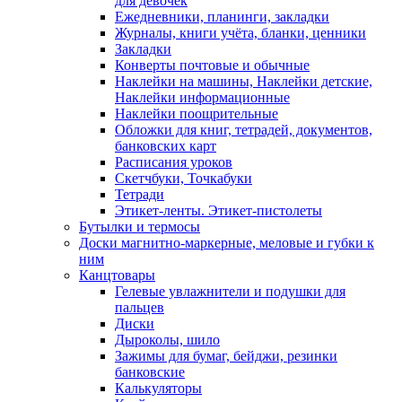
для девочек
Ежедневники, планинги, закладки
Журналы, книги учёта, бланки, ценники
Закладки
Конверты почтовые и обычные
Наклейки на машины, Наклейки детские,
Наклейки информационные
Наклейки поощрительные
Обложки для книг, тетрадей, документов,
банковских карт
Расписания уроков
Скетчбуки, Точкабуки
Тетради
Этикет-ленты. Этикет-пистолеты
Бутылки и термосы
Доски магнитно-маркерные, меловые и губки к
ним
Канцтовары
Гелевые увлажнители и подушки для
пальцев
Диски
Дыроколы, шило
Зажимы для бумаг, бейджи, резинки
банковские
Калькуляторы