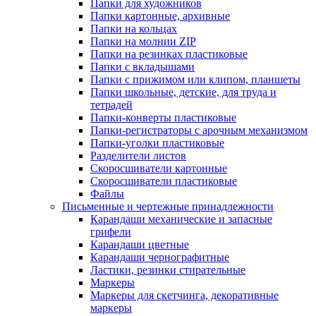
Папки для художников
Папки картонные, архивные
Папки на кольцах
Папки на молнии ZIP
Папки на резинках пластиковые
Папки с вкладышами
Папки с прижимом или клипом, планшеты
Папки школьные, детские, для труда и
тетрадей
Папки-конверты пластиковые
Папки-регистраторы с арочным механизмом
Папки-уголки пластиковые
Разделители листов
Скоросшиватели картонные
Скоросшиватели пластиковые
Файлы
Письменные и чертежные принадлежности
Карандаши механические и запасные
грифели
Карандаши цветные
Карандаши чернографитные
Ластики, резинки стирательные
Маркеры
Маркеры для скетчинга, декоративные
маркеры