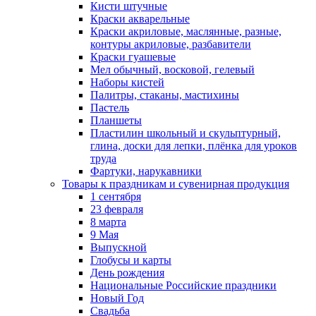
Кисти штучные
Краски акварельные
Краски акриловые, маслянные, разные,
контуры акриловые, разбавители
Краски гуашевые
Мел обычный, восковой, гелевый
Наборы кистей
Палитры, стаканы, мастихины
Пастель
Планшеты
Пластилин школьный и скульптурный,
глина, доски для лепки, плёнка для уроков
труда
Фартуки, нарукавники
Товары к праздникам и сувенирная продукция
1 сентября
23 февраля
8 марта
9 Мая
Выпускной
Глобусы и карты
День рождения
Национальные Российские праздники
Новый Год
Свадьба