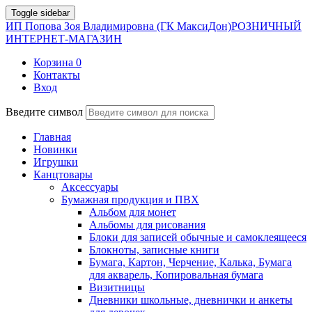
Toggle sidebar
ИП Попова Зоя Владимировна (ГК МаксиДон)
РОЗНИЧНЫЙ
ИНТЕРНЕТ-МАГАЗИН
Корзина
0
Контакты
Вход
Введите символ
Главная
Новинки
Игрушки
Канцтовары
Аксессуары
Бумажная продукция и ПВХ
Альбом для монет
Альбомы для рисования
Блоки для записей обычные и самоклеящееся
Блокноты, записные книги
Бумага, Картон, Черчение, Калька, Бумага
для акварель, Копировальная бумага
Визитницы
Дневники школьные, дневнички и анкеты