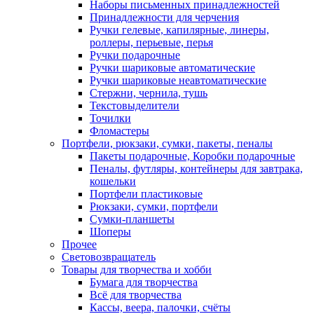
Наборы письменных принадлежностей
Принадлежности для черчения
Ручки гелевые, капилярные, линеры,
роллеры, перьевые, перья
Ручки подарочные
Ручки шариковые автоматические
Ручки шариковые неавтоматические
Стержни, чернила, тушь
Текстовыделители
Точилки
Фломастеры
Портфели, рюкзаки, сумки, пакеты, пеналы
Пакеты подарочные, Коробки подарочные
Пеналы, футляры, контейнеры для завтрака,
кошельки
Портфели пластиковые
Рюкзаки, сумки, портфели
Сумки-планшеты
Шоперы
Прочее
Световозвращатель
Товары для творчества и хобби
Бумага для творчества
Всё для творчества
Кассы, веера, палочки, счёты