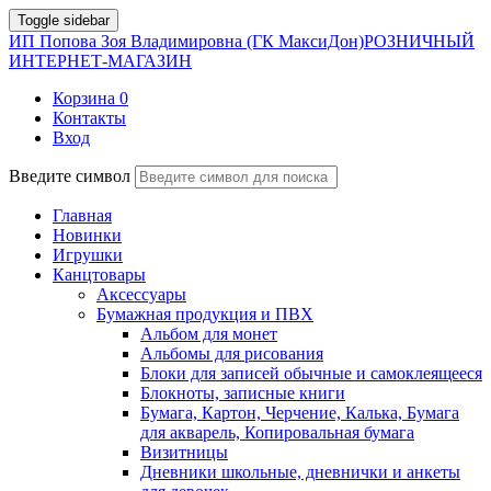
Toggle sidebar
ИП Попова Зоя Владимировна (ГК МаксиДон)
РОЗНИЧНЫЙ
ИНТЕРНЕТ-МАГАЗИН
Корзина
0
Контакты
Вход
Введите символ
Главная
Новинки
Игрушки
Канцтовары
Аксессуары
Бумажная продукция и ПВХ
Альбом для монет
Альбомы для рисования
Блоки для записей обычные и самоклеящееся
Блокноты, записные книги
Бумага, Картон, Черчение, Калька, Бумага
для акварель, Копировальная бумага
Визитницы
Дневники школьные, дневнички и анкеты