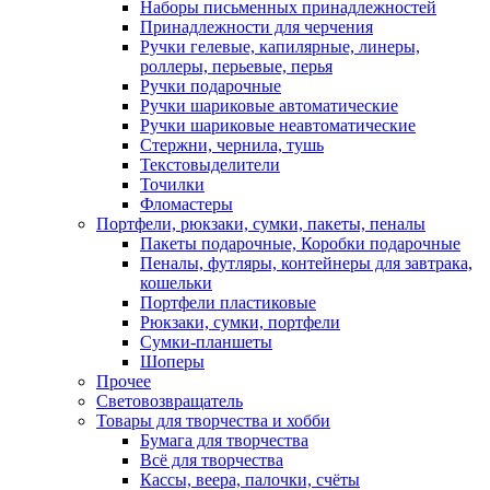
Наборы письменных принадлежностей
Принадлежности для черчения
Ручки гелевые, капилярные, линеры,
роллеры, перьевые, перья
Ручки подарочные
Ручки шариковые автоматические
Ручки шариковые неавтоматические
Стержни, чернила, тушь
Текстовыделители
Точилки
Фломастеры
Портфели, рюкзаки, сумки, пакеты, пеналы
Пакеты подарочные, Коробки подарочные
Пеналы, футляры, контейнеры для завтрака,
кошельки
Портфели пластиковые
Рюкзаки, сумки, портфели
Сумки-планшеты
Шоперы
Прочее
Световозвращатель
Товары для творчества и хобби
Бумага для творчества
Всё для творчества
Кассы, веера, палочки, счёты