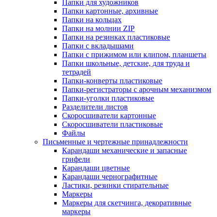
Папки для художников
Папки картонные, архивные
Папки на кольцах
Папки на молнии ZIP
Папки на резинках пластиковые
Папки с вкладышами
Папки с прижимом или клипом, планшеты
Папки школьные, детские, для труда и
тетрадей
Папки-конверты пластиковые
Папки-регистраторы с арочным механизмом
Папки-уголки пластиковые
Разделители листов
Скоросшиватели картонные
Скоросшиватели пластиковые
Файлы
Письменные и чертежные принадлежности
Карандаши механические и запасные
грифели
Карандаши цветные
Карандаши чернографитные
Ластики, резинки стирательные
Маркеры
Маркеры для скетчинга, декоративные
маркеры