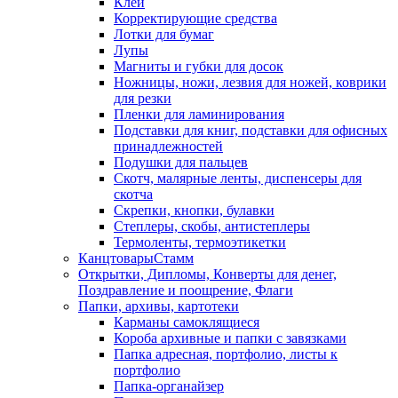
Клей
Корректирующие средства
Лотки для бумаг
Лупы
Магниты и губки для досок
Ножницы, ножи, лезвия для ножей, коврики
для резки
Пленки для ламинирования
Подставки для книг, подставки для офисных
принадлежностей
Подушки для пальцев
Скотч, малярные ленты, диспенсеры для
скотча
Скрепки, кнопки, булавки
Степлеры, скобы, антистеплеры
Термоленты, термоэтикетки
КанцтоварыСтамм
Открытки, Дипломы, Конверты для денег,
Поздравление и поощрение, Флаги
Папки, архивы, картотеки
Карманы самоклящиеся
Короба архивные и папки с завязками
Папка адресная, портфолио, листы к
портфолио
Папка-органайзер