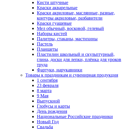
Кисти штучные
Краски акварельные
Краски акриловые, маслянные, разные,
контуры акриловые, разбавители
Краски гуашевые
Мел обычный, восковой, гелевый
Наборы кистей
Палитры, стаканы, мастихины
Пастель
Планшеты
Пластилин школьный и скульптурный,
глина, доски для лепки, плёнка для уроков
труда
Фартуки, нарукавники
Товары к праздникам и сувенирная продукция
1 сентября
23 февраля
8 марта
9 Мая
Выпускной
Глобусы и карты
День рождения
Национальные Российские праздники
Новый Год
Свадьба