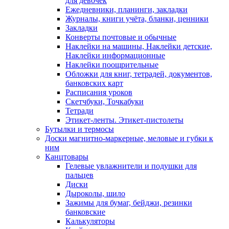
для девочек
Ежедневники, планинги, закладки
Журналы, книги учёта, бланки, ценники
Закладки
Конверты почтовые и обычные
Наклейки на машины, Наклейки детские,
Наклейки информационные
Наклейки поощрительные
Обложки для книг, тетрадей, документов,
банковских карт
Расписания уроков
Скетчбуки, Точкабуки
Тетради
Этикет-ленты. Этикет-пистолеты
Бутылки и термосы
Доски магнитно-маркерные, меловые и губки к
ним
Канцтовары
Гелевые увлажнители и подушки для
пальцев
Диски
Дыроколы, шило
Зажимы для бумаг, бейджи, резинки
банковские
Калькуляторы