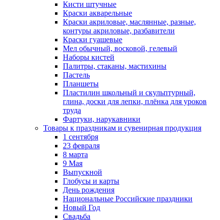
Кисти штучные
Краски акварельные
Краски акриловые, маслянные, разные,
контуры акриловые, разбавители
Краски гуашевые
Мел обычный, восковой, гелевый
Наборы кистей
Палитры, стаканы, мастихины
Пастель
Планшеты
Пластилин школьный и скульптурный,
глина, доски для лепки, плёнка для уроков
труда
Фартуки, нарукавники
Товары к праздникам и сувенирная продукция
1 сентября
23 февраля
8 марта
9 Мая
Выпускной
Глобусы и карты
День рождения
Национальные Российские праздники
Новый Год
Свадьба