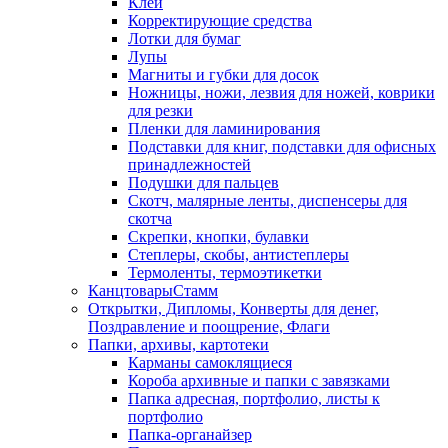
Клей
Корректирующие средства
Лотки для бумаг
Лупы
Магниты и губки для досок
Ножницы, ножи, лезвия для ножей, коврики
для резки
Пленки для ламинирования
Подставки для книг, подставки для офисных
принадлежностей
Подушки для пальцев
Скотч, малярные ленты, диспенсеры для
скотча
Скрепки, кнопки, булавки
Степлеры, скобы, антистеплеры
Термоленты, термоэтикетки
КанцтоварыСтамм
Открытки, Дипломы, Конверты для денег,
Поздравление и поощрение, Флаги
Папки, архивы, картотеки
Карманы самоклящиеся
Короба архивные и папки с завязками
Папка адресная, портфолио, листы к
портфолио
Папка-органайзер