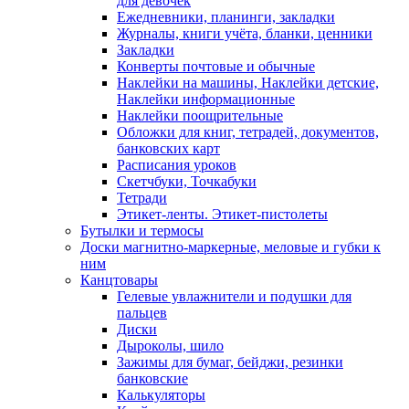
для девочек
Ежедневники, планинги, закладки
Журналы, книги учёта, бланки, ценники
Закладки
Конверты почтовые и обычные
Наклейки на машины, Наклейки детские,
Наклейки информационные
Наклейки поощрительные
Обложки для книг, тетрадей, документов,
банковских карт
Расписания уроков
Скетчбуки, Точкабуки
Тетради
Этикет-ленты. Этикет-пистолеты
Бутылки и термосы
Доски магнитно-маркерные, меловые и губки к
ним
Канцтовары
Гелевые увлажнители и подушки для
пальцев
Диски
Дыроколы, шило
Зажимы для бумаг, бейджи, резинки
банковские
Калькуляторы