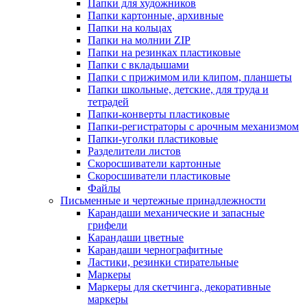
Папки для художников
Папки картонные, архивные
Папки на кольцах
Папки на молнии ZIP
Папки на резинках пластиковые
Папки с вкладышами
Папки с прижимом или клипом, планшеты
Папки школьные, детские, для труда и
тетрадей
Папки-конверты пластиковые
Папки-регистраторы с арочным механизмом
Папки-уголки пластиковые
Разделители листов
Скоросшиватели картонные
Скоросшиватели пластиковые
Файлы
Письменные и чертежные принадлежности
Карандаши механические и запасные
грифели
Карандаши цветные
Карандаши чернографитные
Ластики, резинки стирательные
Маркеры
Маркеры для скетчинга, декоративные
маркеры