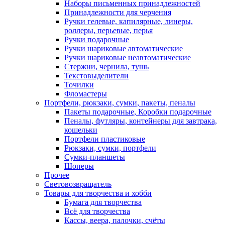
Наборы письменных принадлежностей
Принадлежности для черчения
Ручки гелевые, капилярные, линеры,
роллеры, перьевые, перья
Ручки подарочные
Ручки шариковые автоматические
Ручки шариковые неавтоматические
Стержни, чернила, тушь
Текстовыделители
Точилки
Фломастеры
Портфели, рюкзаки, сумки, пакеты, пеналы
Пакеты подарочные, Коробки подарочные
Пеналы, футляры, контейнеры для завтрака,
кошельки
Портфели пластиковые
Рюкзаки, сумки, портфели
Сумки-планшеты
Шоперы
Прочее
Световозвращатель
Товары для творчества и хобби
Бумага для творчества
Всё для творчества
Кассы, веера, палочки, счёты