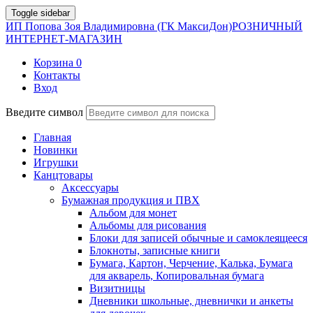
Toggle sidebar
ИП Попова Зоя Владимировна (ГК МаксиДон)
РОЗНИЧНЫЙ
ИНТЕРНЕТ-МАГАЗИН
Корзина
0
Контакты
Вход
Введите символ
Главная
Новинки
Игрушки
Канцтовары
Аксессуары
Бумажная продукция и ПВХ
Альбом для монет
Альбомы для рисования
Блоки для записей обычные и самоклеящееся
Блокноты, записные книги
Бумага, Картон, Черчение, Калька, Бумага
для акварель, Копировальная бумага
Визитницы
Дневники школьные, дневнички и анкеты