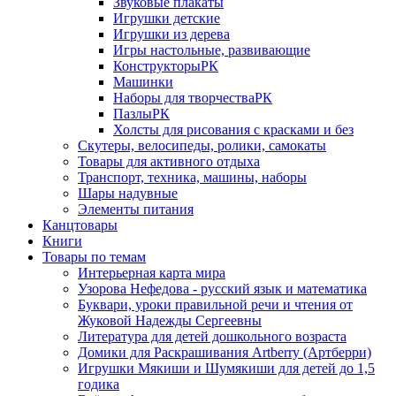
Звуковые плакаты
Игрушки детские
Игрушки из дерева
Игры настольные, развивающие
КонструкторыРК
Машинки
Наборы для творчестваРК
ПазлыРК
Холсты для рисования с красками и без
Скутеры, велосипеды, ролики, самокаты
Товары для активного отдыха
Транспорт, техника, машины, наборы
Шары надувные
Элементы питания
Канцтовары
Книги
Товары по темам
Интерьерная карта мира
Узорова Нефедова - русский язык и математика
Буквари, уроки правильной речи и чтения от
Жуковой Надежды Сергеевны
Литература для детей дошкольного возраста
Домики для Раскрашивания Artberry (Артберри)
Игрушки Мякиши и Шумякиши для детей до 1,5
годика