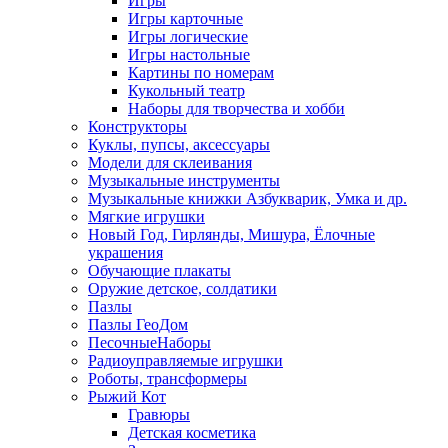
Игры
Игры карточные
Игры логические
Игры настольные
Картины по номерам
Кукольный театр
Наборы для творчества и хобби
Конструкторы
Куклы, пупсы, аксессуары
Модели для склеивания
Музыкальные инструменты
Музыкальные книжки Азбукварик, Умка и др.
Мягкие игрушки
Новый Год, Гирлянды, Мишура, Ёлочные
украшения
Обучающие плакаты
Оружие детское, солдатики
Пазлы
Пазлы ГеоДом
ПесочныеНаборы
Радиоуправляемые игрушки
Роботы, трансформеры
Рыжий Кот
Гравюры
Детская косметика