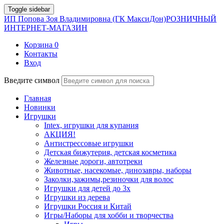
Toggle sidebar
ИП Попова Зоя Владимировна (ГК МаксиДон)
РОЗНИЧНЫЙ
ИНТЕРНЕТ-МАГАЗИН
Корзина
0
Контакты
Вход
Введите символ
Главная
Новинки
Игрушки
Intex, игрушки для купания
АКЦИЯ!
Антистрессовые игрушки
Детская бижутерия, детская косметика
Железные дороги, автотреки
Животные, насекомые, динозавры, наборы
Заколки,зажимы,резиночки для волос
Игрушки для детей до 3х
Игрушки из дерева
Игрушки Россия и Китай
Игры/Наборы для хобби и творчества