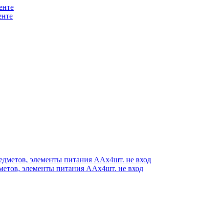
енте
дметов, элементы питания ААх4шт. не вход