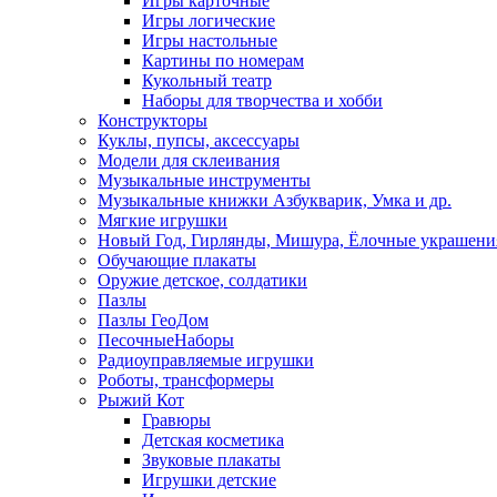
Игры карточные
Игры логические
Игры настольные
Картины по номерам
Кукольный театр
Наборы для творчества и хобби
Конструкторы
Куклы, пупсы, аксессуары
Модели для склеивания
Музыкальные инструменты
Музыкальные книжки Азбукварик, Умка и др.
Мягкие игрушки
Новый Год, Гирлянды, Мишура, Ёлочные украшени
Обучающие плакаты
Оружие детское, солдатики
Пазлы
Пазлы ГеоДом
ПесочныеНаборы
Радиоуправляемые игрушки
Роботы, трансформеры
Рыжий Кот
Гравюры
Детская косметика
Звуковые плакаты
Игрушки детские