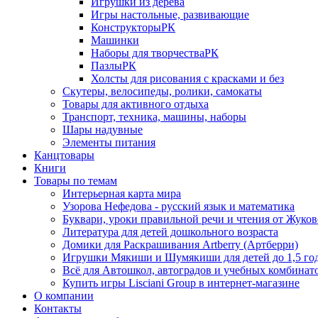
Игрушки из дерева
Игры настольные, развивающие
КонструкторыРК
Машинки
Наборы для творчестваРК
ПазлыРК
Холсты для рисования с красками и без
Скутеры, велосипеды, ролики, самокаты
Товары для активного отдыха
Транспорт, техника, машины, наборы
Шары надувные
Элементы питания
Канцтовары
Книги
Товары по темам
Интерьерная карта мира
Узорова Нефедова - русский язык и математика
Буквари, уроки правильной речи и чтения от Жук
Литература для детей дошкольного возраста
Домики для Раскрашивания Artberry (Артберри)
Игрушки Мякиши и Шумякиши для детей до 1,5 го
Всё для Автошкол, автоградов и учебных комбинат
Купить игры Lisciani Group в интернет-магазине
О компании
Контакты