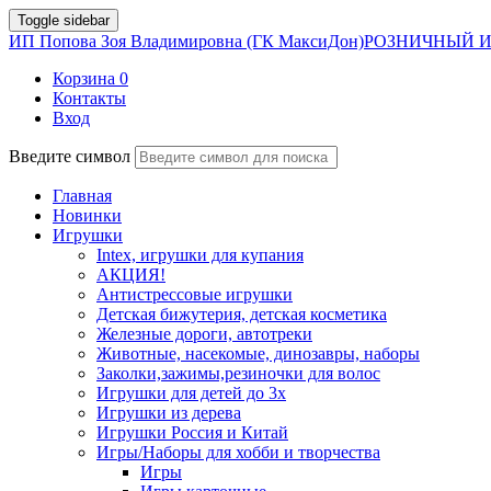
Toggle sidebar
ИП Попова Зоя Владимировна (ГК МаксиДон)
РОЗНИЧНЫЙ И
Корзина
0
Контакты
Вход
Введите символ
Главная
Новинки
Игрушки
Intex, игрушки для купания
АКЦИЯ!
Антистрессовые игрушки
Детская бижутерия, детская косметика
Железные дороги, автотреки
Животные, насекомые, динозавры, наборы
Заколки,зажимы,резиночки для волос
Игрушки для детей до 3х
Игрушки из дерева
Игрушки Россия и Китай
Игры/Наборы для хобби и творчества
Игры