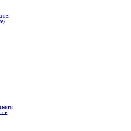
те)
нте)