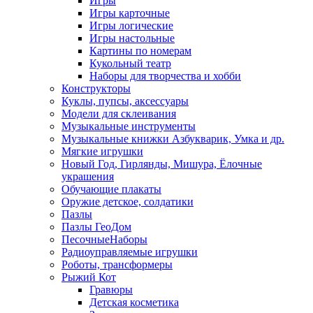
Игры
Игры карточные
Игры логические
Игры настольные
Картины по номерам
Кукольный театр
Наборы для творчества и хобби
Конструкторы
Куклы, пупсы, аксессуары
Модели для склеивания
Музыкальные инструменты
Музыкальные книжки Азбукварик, Умка и др.
Мягкие игрушки
Новый Год, Гирлянды, Мишура, Ёлочные
украшения
Обучающие плакаты
Оружие детское, солдатики
Пазлы
Пазлы ГеоДом
ПесочныеНаборы
Радиоуправляемые игрушки
Роботы, трансформеры
Рыжий Кот
Гравюры
Детская косметика