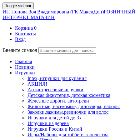
Toggle sidebar
ИП Попова Зоя Владимировна (ГК МаксиДон)
РОЗНИЧНЫЙ
ИНТЕРНЕТ-МАГАЗИН
Корзина
0
Контакты
Вход
Введите символ
Главная
Новинки
Игрушки
Intex, игрушки для купания
АКЦИЯ!
Антистрессовые игрушки
Детская бижутерия, детская косметика
Железные дороги, автотреки
Животные, насекомые, динозавры, наборы
Заколки,зажимы,резиночки для волос
Игрушки для детей до 3х
Игрушки из дерева
Игрушки Россия и Китай
Игры/Наборы для хобби и творчества