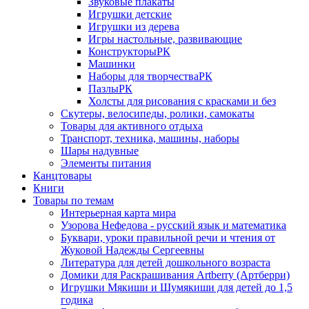
Звуковые плакаты
Игрушки детские
Игрушки из дерева
Игры настольные, развивающие
КонструкторыРК
Машинки
Наборы для творчестваРК
ПазлыРК
Холсты для рисования с красками и без
Скутеры, велосипеды, ролики, самокаты
Товары для активного отдыха
Транспорт, техника, машины, наборы
Шары надувные
Элементы питания
Канцтовары
Книги
Товары по темам
Интерьерная карта мира
Узорова Нефедова - русский язык и математика
Буквари, уроки правильной речи и чтения от
Жуковой Надежды Сергеевны
Литература для детей дошкольного возраста
Домики для Раскрашивания Artberry (Артберри)
Игрушки Мякиши и Шумякиши для детей до 1,5
годика