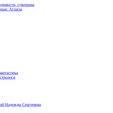
одимости, сувениры
рные. Атласы
фантастика
астрологи
овой Надежды Сергеевны