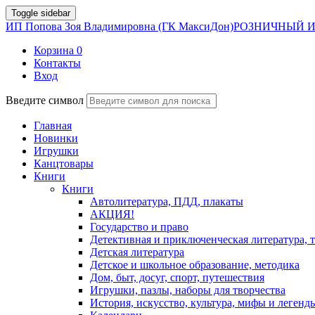
Toggle sidebar
ИП Попова Зоя Владимировна (ГК МаксиДон)
РОЗНИЧНЫЙ И
Корзина
0
Контакты
Вход
Введите символ
Главная
Новинки
Игрушки
Канцтовары
Книги
Книги
Автолитература, ПДД, плакаты
АКЦИЯ!
Государство и право
Детективная и приключенческая литература, 
Детская литература
Детское и школьное образование, методика
Дом, быт, досуг, спорт, путешествия
Игрушки, пазлы, наборы для творчества
История, искусство, культура, мифы и легенд