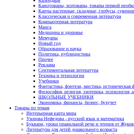
Календари
Канцтовары, хозтовары, товары первой необх
Карты настенные, складные, глобусы, сувени
Классическая и современная литература
Компьютерная литература
Манга
Медицина и здоровье
Мемуары
Новый год
Образование и наука
Политика, публицистика
Прочее
Реклама
Сентиментальная литература
Техника и технологии
Учебники
Фантастика, фэнтези, мистика, историческая 
Философия, религия, эзотерика, психология, 
ШКОЛЬНЫЕ УЧЕБНИКИ
Экономика, финансы, бизнес, бухучет
Товары по темам
Интерьерная карта мира
Узорова Нефедова - русский язык и математика
Буквари, уроки правильной речи и чтения от Жук
Литература для детей дошкольного возраста