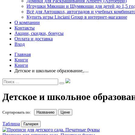
Домики для Раскрашивания Artberry (Артберри)
Игрушки Мякиши и Шумякиши для детей до 1,5 го
Всё для Автошкол, автоградов и учебных комбинат
Купить игры Lisciani Group в интернет-магазине
О компании
Контакты
Акции, скидки, бонусы
Оплата и доставка
Вход
Главная
Книги
Книги
Детское и школьное образование,…
Детское и школьное образован
Сортировать по:
Названию
Цене
Таблица
Галерея