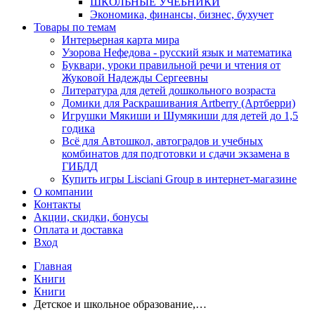
ШКОЛЬНЫЕ УЧЕБНИКИ
Экономика, финансы, бизнес, бухучет
Товары по темам
Интерьерная карта мира
Узорова Нефедова - русский язык и математика
Буквари, уроки правильной речи и чтения от
Жуковой Надежды Сергеевны
Литература для детей дошкольного возраста
Домики для Раскрашивания Artberry (Артберри)
Игрушки Мякиши и Шумякиши для детей до 1,5
годика
Всё для Автошкол, автоградов и учебных
комбинатов для подготовки и сдачи экзамена в
ГИБДД
Купить игры Lisciani Group в интернет-магазине
О компании
Контакты
Акции, скидки, бонусы
Оплата и доставка
Вход
Главная
Книги
Книги
Детское и школьное образование,…