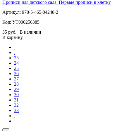
Прописи для детского сада. Первые прописи в клетку
Артикул: 978-5-465-04248-2
Код: УТ000256385
35 руб. | В наличии
В корзину
23
24
25
26
27
28
29
30
31
32
33