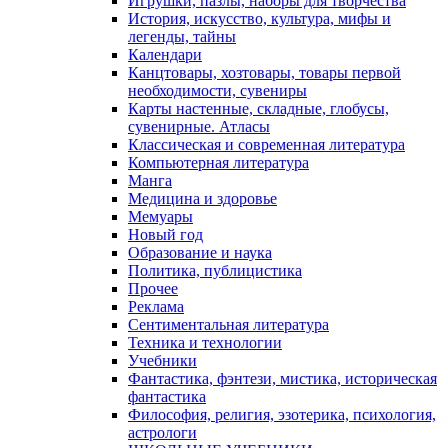
Игрушки, пазлы, наборы для творчества
История, искусство, культура, мифы и
легенды, тайны
Календари
Канцтовары, хозтовары, товары первой
необходимости, сувениры
Карты настенные, складные, глобусы,
сувенирные. Атласы
Классическая и современная литература
Компьютерная литература
Манга
Медицина и здоровье
Мемуары
Новый год
Образование и наука
Политика, публицистика
Прочее
Реклама
Сентиментальная литература
Техника и технологии
Учебники
Фантастика, фэнтези, мистика, историческая
фантастика
Философия, религия, эзотерика, психология,
астрологи