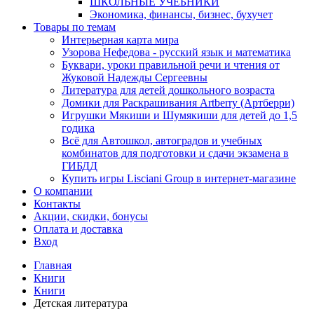
ШКОЛЬНЫЕ УЧЕБНИКИ
Экономика, финансы, бизнес, бухучет
Товары по темам
Интерьерная карта мира
Узорова Нефедова - русский язык и математика
Буквари, уроки правильной речи и чтения от
Жуковой Надежды Сергеевны
Литература для детей дошкольного возраста
Домики для Раскрашивания Artberry (Артберри)
Игрушки Мякиши и Шумякиши для детей до 1,5
годика
Всё для Автошкол, автоградов и учебных
комбинатов для подготовки и сдачи экзамена в
ГИБДД
Купить игры Lisciani Group в интернет-магазине
О компании
Контакты
Акции, скидки, бонусы
Оплата и доставка
Вход
Главная
Книги
Книги
Детская литература