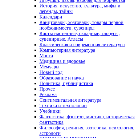
Игрушки, пазлы, наборы для творчества
История, искусство, культура, мифы и
легенды, тайны
Календари
Канцтовары, хозтовары, товары первой
необходимости, сувениры
Карты настенные, складные, глобусы,
сувенирные. Атласы
Классическая и современная литература
Компьютерная литература
Манга
Медицина и здоровье
Мемуары
Новый год
Образование и наука
Политика, публицистика
Прочее
Реклама
Сентиментальная литература
Техника и технологии
Учебники
Фантастика, фэнтези, мистика, историческая
фантастика
Философия, религия, эзотерика, психология,
астрологи