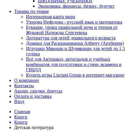
ШКОЛЬНЫЕ УЧЕБНИКИ
Экономика, финансы, бизнес, бухучет
Товары по темам
Интерьерная карта мира
Узорова Нефедова - русский язык и математика
Буквари, уроки правильной речи и чтения от
Жуковой Надежды Сергеевны
Литература для детей дошкольного возраста
Домики для Раскрашивания Artberry (Артберри)
Игрушки Мякиши и Шумякиши для детей до 1,5
годика
Всё для Автошкол, автоградов и учебных
комбинатов для подготовки и сдачи экзамена в
ГИБДД
Купить игры Lisciani Group в интернет-магазине
О компании
Контакты
Акции, скидки, бонусы
Оплата и доставка
Вход
Главная
Книги
Книги
Детская литература