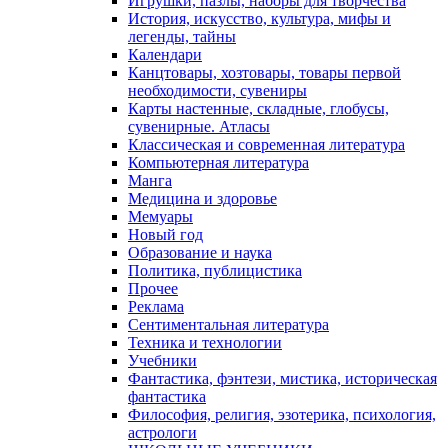
Игрушки, пазлы, наборы для творчества
История, искусство, культура, мифы и
легенды, тайны
Календари
Канцтовары, хозтовары, товары первой
необходимости, сувениры
Карты настенные, складные, глобусы,
сувенирные. Атласы
Классическая и современная литература
Компьютерная литература
Манга
Медицина и здоровье
Мемуары
Новый год
Образование и наука
Политика, публицистика
Прочее
Реклама
Сентиментальная литература
Техника и технологии
Учебники
Фантастика, фэнтези, мистика, историческая
фантастика
Философия, религия, эзотерика, психология,
астрологи