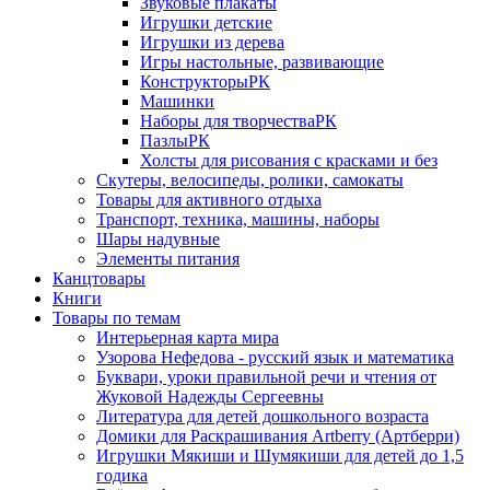
Звуковые плакаты
Игрушки детские
Игрушки из дерева
Игры настольные, развивающие
КонструкторыРК
Машинки
Наборы для творчестваРК
ПазлыРК
Холсты для рисования с красками и без
Скутеры, велосипеды, ролики, самокаты
Товары для активного отдыха
Транспорт, техника, машины, наборы
Шары надувные
Элементы питания
Канцтовары
Книги
Товары по темам
Интерьерная карта мира
Узорова Нефедова - русский язык и математика
Буквари, уроки правильной речи и чтения от
Жуковой Надежды Сергеевны
Литература для детей дошкольного возраста
Домики для Раскрашивания Artberry (Артберри)
Игрушки Мякиши и Шумякиши для детей до 1,5
годика