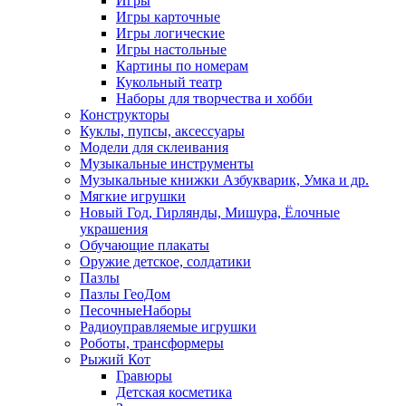
Игры
Игры карточные
Игры логические
Игры настольные
Картины по номерам
Кукольный театр
Наборы для творчества и хобби
Конструкторы
Куклы, пупсы, аксессуары
Модели для склеивания
Музыкальные инструменты
Музыкальные книжки Азбукварик, Умка и др.
Мягкие игрушки
Новый Год, Гирлянды, Мишура, Ёлочные
украшения
Обучающие плакаты
Оружие детское, солдатики
Пазлы
Пазлы ГеоДом
ПесочныеНаборы
Радиоуправляемые игрушки
Роботы, трансформеры
Рыжий Кот
Гравюры
Детская косметика