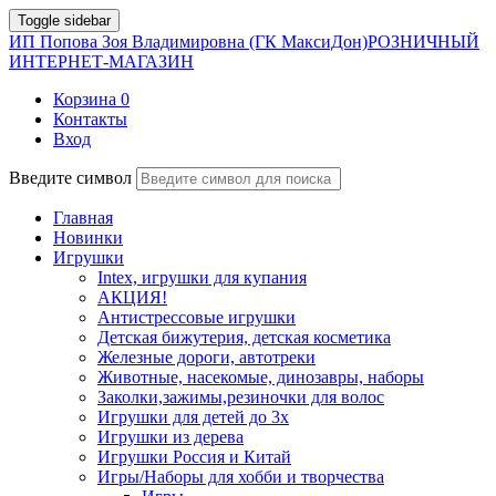
Toggle sidebar
ИП Попова Зоя Владимировна (ГК МаксиДон)
РОЗНИЧНЫЙ
ИНТЕРНЕТ-МАГАЗИН
Корзина
0
Контакты
Вход
Введите символ
Главная
Новинки
Игрушки
Intex, игрушки для купания
АКЦИЯ!
Антистрессовые игрушки
Детская бижутерия, детская косметика
Железные дороги, автотреки
Животные, насекомые, динозавры, наборы
Заколки,зажимы,резиночки для волос
Игрушки для детей до 3х
Игрушки из дерева
Игрушки Россия и Китай
Игры/Наборы для хобби и творчества