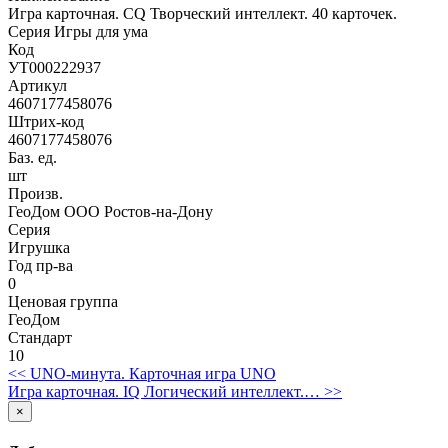
Игра карточная. CQ Творческий интеллект. 40 карточек.
Серия Игры для ума
Код
УТ000222937
Артикул
4607177458076
Штрих-код
4607177458076
Баз. ед.
шт
Произв.
ГеоДом ООО Ростов-на-Дону
Серия
Игрушка
Год пр-ва
0
Ценовая группа
ГеоДом
Стандарт
10
<< UNO-минута. Карточная игра UNO
Игра карточная. IQ Логический интеллект.… >>
×