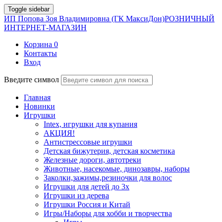
Toggle sidebar
ИП Попова Зоя Владимировна (ГК МаксиДон)
РОЗНИЧНЫЙ
ИНТЕРНЕТ-МАГАЗИН
Корзина
0
Контакты
Вход
Введите символ
Главная
Новинки
Игрушки
Intex, игрушки для купания
АКЦИЯ!
Антистрессовые игрушки
Детская бижутерия, детская косметика
Железные дороги, автотреки
Животные, насекомые, динозавры, наборы
Заколки,зажимы,резиночки для волос
Игрушки для детей до 3х
Игрушки из дерева
Игрушки Россия и Китай
Игры/Наборы для хобби и творчества