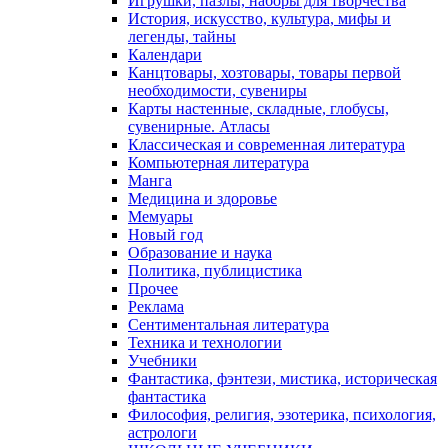
Игрушки, пазлы, наборы для творчества
История, искусство, культура, мифы и
легенды, тайны
Календари
Канцтовары, хозтовары, товары первой
необходимости, сувениры
Карты настенные, складные, глобусы,
сувенирные. Атласы
Классическая и современная литература
Компьютерная литература
Манга
Медицина и здоровье
Мемуары
Новый год
Образование и наука
Политика, публицистика
Прочее
Реклама
Сентиментальная литература
Техника и технологии
Учебники
Фантастика, фэнтези, мистика, историческая
фантастика
Философия, религия, эзотерика, психология,
астрологи