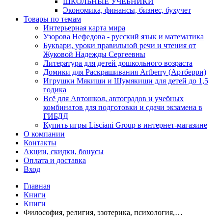
ШКОЛЬНЫЕ УЧЕБНИКИ
Экономика, финансы, бизнес, бухучет
Товары по темам
Интерьерная карта мира
Узорова Нефедова - русский язык и математика
Буквари, уроки правильной речи и чтения от
Жуковой Надежды Сергеевны
Литература для детей дошкольного возраста
Домики для Раскрашивания Artberry (Артберри)
Игрушки Мякиши и Шумякиши для детей до 1,5
годика
Всё для Автошкол, автоградов и учебных
комбинатов для подготовки и сдачи экзамена в
ГИБДД
Купить игры Lisciani Group в интернет-магазине
О компании
Контакты
Акции, скидки, бонусы
Оплата и доставка
Вход
Главная
Книги
Книги
Философия, религия, эзотерика, психология,…