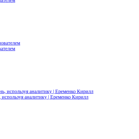
вателем
вателем
, используя аналитику | Еременко Кирилл