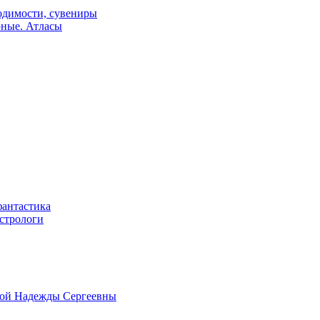
одимости, сувениры
рные. Атласы
фантастика
астрологи
овой Надежды Сергеевны