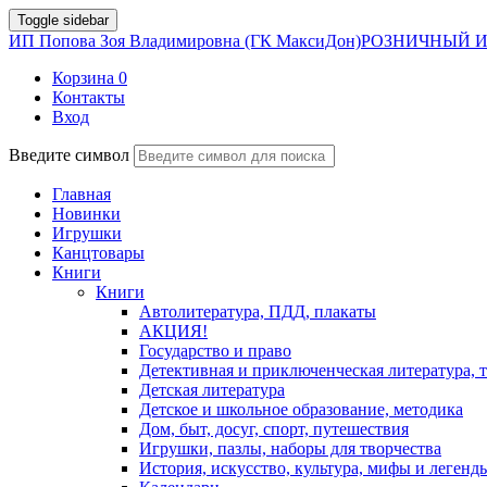
Toggle sidebar
ИП Попова Зоя Владимировна (ГК МаксиДон)
РОЗНИЧНЫЙ И
Корзина
0
Контакты
Вход
Введите символ
Главная
Новинки
Игрушки
Канцтовары
Книги
Книги
Автолитература, ПДД, плакаты
АКЦИЯ!
Государство и право
Детективная и приключенческая литература, 
Детская литература
Детское и школьное образование, методика
Дом, быт, досуг, спорт, путешествия
Игрушки, пазлы, наборы для творчества
История, искусство, культура, мифы и легенд