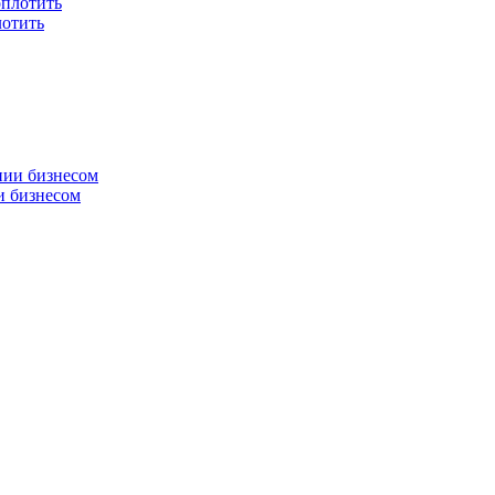
лотить
и бизнесом