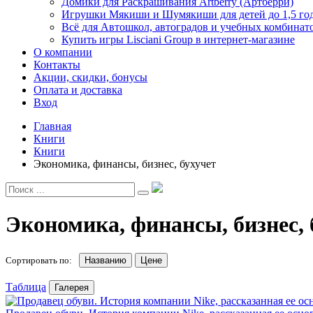
Домики для Раскрашивания Artberry (Артберри)
Игрушки Мякиши и Шумякиши для детей до 1,5 го
Всё для Автошкол, автоградов и учебных комбинат
Купить игры Lisciani Group в интернет-магазине
О компании
Контакты
Акции, скидки, бонусы
Оплата и доставка
Вход
Главная
Книги
Книги
Экономика, финансы, бизнес, бухучет
Экономика, финансы, бизнес, 
Сортировать по:
Названию
Цене
Таблица
Галерея