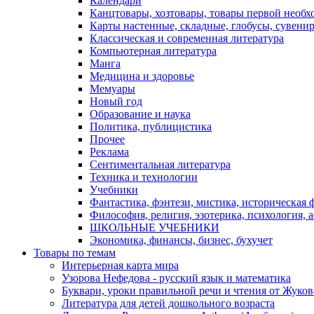
Календари
Канцтовары, хозтовары, товары первой необх
Карты настенные, складные, глобусы, сувени
Классическая и современная литература
Компьютерная литература
Манга
Медицина и здоровье
Мемуары
Новый год
Образование и наука
Политика, публицистика
Прочее
Реклама
Сентиментальная литература
Техника и технологии
Учебники
Фантастика, фэнтези, мистика, историческая 
Философия, религия, эзотерика, психология, 
ШКОЛЬНЫЕ УЧЕБНИКИ
Экономика, финансы, бизнес, бухучет
Товары по темам
Интерьерная карта мира
Узорова Нефедова - русский язык и математика
Буквари, уроки правильной речи и чтения от Жук
Литература для детей дошкольного возраста