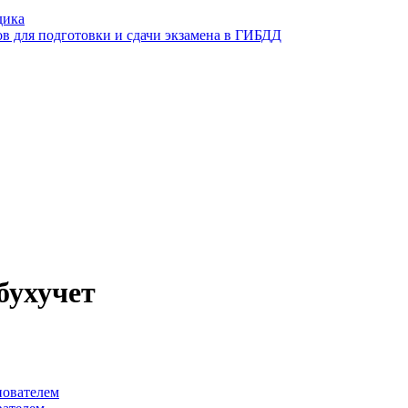
дика
ов для подготовки и сдачи экзамена в ГИБДД
бухучет