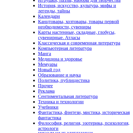
Игрушки, пазлы, наборы для творчества
История, искусство, культура, мифы и
легенды, тайны
Календари
Канцтовары, хозтовары, товары первой
необходимости, сувениры
Карты настенные, складные, глобусы,
сувенирные. Атласы
Классическая и современная литература
Компьютерная литература
Манга
Медицина и здоровье
Мемуары
Новый год
Образование и наука
Политика, публицистика
Прочее
Реклама
Сентиментальная литература
Техника и технологии
Учебники
Фантастика, фэнтези, мистика, историческая
фантастика
Философия, религия, эзотерика, психология,
астрологи