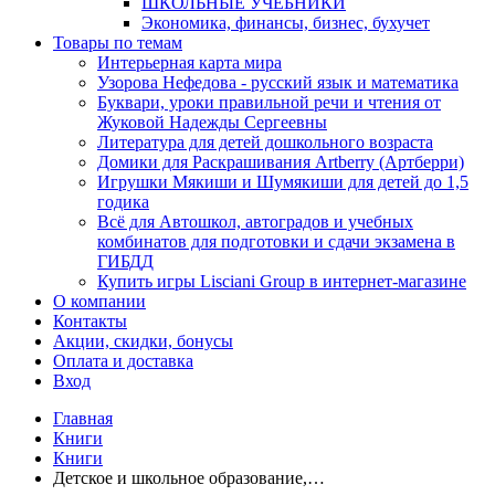
ШКОЛЬНЫЕ УЧЕБНИКИ
Экономика, финансы, бизнес, бухучет
Товары по темам
Интерьерная карта мира
Узорова Нефедова - русский язык и математика
Буквари, уроки правильной речи и чтения от
Жуковой Надежды Сергеевны
Литература для детей дошкольного возраста
Домики для Раскрашивания Artberry (Артберри)
Игрушки Мякиши и Шумякиши для детей до 1,5
годика
Всё для Автошкол, автоградов и учебных
комбинатов для подготовки и сдачи экзамена в
ГИБДД
Купить игры Lisciani Group в интернет-магазине
О компании
Контакты
Акции, скидки, бонусы
Оплата и доставка
Вход
Главная
Книги
Книги
Детское и школьное образование,…