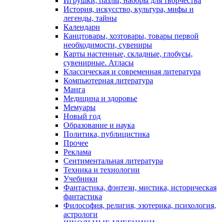
Игрушки, пазлы, наборы для творчества
История, искусство, культура, мифы и
легенды, тайны
Календари
Канцтовары, хозтовары, товары первой
необходимости, сувениры
Карты настенные, складные, глобусы,
сувенирные. Атласы
Классическая и современная литература
Компьютерная литература
Манга
Медицина и здоровье
Мемуары
Новый год
Образование и наука
Политика, публицистика
Прочее
Реклама
Сентиментальная литература
Техника и технологии
Учебники
Фантастика, фэнтези, мистика, историческая
фантастика
Философия, религия, эзотерика, психология,
астрологи