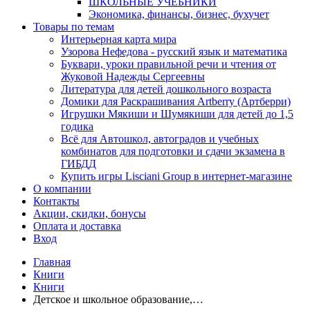
ШКОЛЬНЫЕ УЧЕБНИКИ
Экономика, финансы, бизнес, бухучет
Товары по темам
Интерьерная карта мира
Узорова Нефедова - русский язык и математика
Буквари, уроки правильной речи и чтения от
Жуковой Надежды Сергеевны
Литература для детей дошкольного возраста
Домики для Раскрашивания Artberry (Артберри)
Игрушки Мякиши и Шумякиши для детей до 1,5
годика
Всё для Автошкол, автоградов и учебных
комбинатов для подготовки и сдачи экзамена в
ГИБДД
Купить игры Lisciani Group в интернет-магазине
О компании
Контакты
Акции, скидки, бонусы
Оплата и доставка
Вход
Главная
Книги
Книги
Детское и школьное образование,…