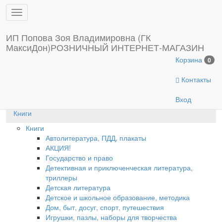
Toggle
Введите символ
sidebar
Главная
ИП Попова Зоя Владимировна (ГК
МаксиДон)
РОЗНИЧНЫЙ ИНТЕРНЕТ-МАГАЗИН
Новинки
Корзина
0
Игрушки
Контакты
Канцтовары
Вход
Книги
Книги
Автолитература, ПДД, плакаты
АКЦИЯ!
Государство и право
Детективная и приключенческая литература,
триллеры
Детская литература
Детское и школьное образование, методика
Дом, быт, досуг, спорт, путешествия
Игрушки, пазлы, наборы для творчества