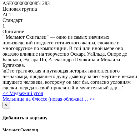
ASE000000000851283
Ценовая группа
АСТ
Стандарт
1
Описание
'"Мельмот Скиталец" — одно из самых значимых
произведений позднего готического жанра, сложное и
многоярусное по композиции. В той или иной мере оно
оказало влияние на творчество Оскара Уайльда, Оноре де
Бальзака, Эдгара По, Александра Пушкина и Михаила
Булгакова.
\nЭто трагическая и пугающая история таинственного
незнакомца, продавшего душу дьяволу за бессмертие и веками
ищущего человека, которому он мог бы, согласно условиям
сделки, передать свой проклятый и мучительный дар…'
<< Медвежий угол
Мельница на Флоссе (новая обложка)… >>
×
Добавить в корзину
Мельмот Скиталец