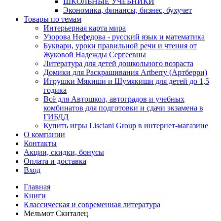
ШКОЛЬНЫЕ УЧЕБНИКИ
Экономика, финансы, бизнес, бухучет
Товары по темам
Интерьерная карта мира
Узорова Нефедова - русский язык и математика
Буквари, уроки правильной речи и чтения от
Жуковой Надежды Сергеевны
Литература для детей дошкольного возраста
Домики для Раскрашивания Artberry (Артберри)
Игрушки Мякиши и Шумякиши для детей до 1,5
годика
Всё для Автошкол, автоградов и учебных
комбинатов для подготовки и сдачи экзамена в
ГИБДД
Купить игры Lisciani Group в интернет-магазине
О компании
Контакты
Акции, скидки, бонусы
Оплата и доставка
Вход
Главная
Книги
Классическая и современная литература
Мельмот Скиталец