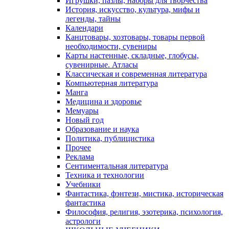
Игрушки, пазлы, наборы для творчества
История, искусство, культура, мифы и
легенды, тайны
Календари
Канцтовары, хозтовары, товары первой
необходимости, сувениры
Карты настенные, складные, глобусы,
сувенирные. Атласы
Классическая и современная литература
Компьютерная литература
Манга
Медицина и здоровье
Мемуары
Новый год
Образование и наука
Политика, публицистика
Прочее
Реклама
Сентиментальная литература
Техника и технологии
Учебники
Фантастика, фэнтези, мистика, историческая
фантастика
Философия, религия, эзотерика, психология,
астрологи