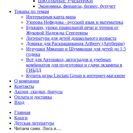
ШКОЛЬНЫЕ УЧЕБНИКИ
Экономика, финансы, бизнес, бухучет
Товары по темам
Интерьерная карта мира
Узорова Нефедова - русский язык и математика
Буквари, уроки правильной речи и чтения от
Жуковой Надежды Сергеевны
Литература для детей дошкольного возраста
Домики для Раскрашивания Artberry (Артберри)
Игрушки Мякиши и Шумякиши для детей до 1,5
годика
Всё для Автошкол, автоградов и учебных
комбинатов для подготовки и сдачи экзамена в
ГИБДД
Купить игры Lisciani Group в интернет-магазине
О компании
Контакты
Акции, скидки, бонусы
Оплата и доставка
Вход
Главная
Книги
Детская литература
Читаем сами. Лиса и…