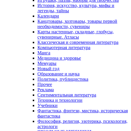
Игрушки, пазлы, наборы для творчества
История, искусство, культура, мифы и
легенды, тайны
Календари
Канцтовары, хозтовары, товары первой
необходимости, сувениры
Карты настенные, складные, глобусы,
сувенирные. Атласы
Классическая и современная литература
Компьютерная литература
Манга
Медицина и здоровье
Мемуары
Новый год
Образование и наука
Политика, публицистика
Прочее
Реклама
Сентиментальная литература
Техника и технологии
Учебники
Фантастика, фэнтези, мистика, историческая
фантастика
Философия, религия, эзотерика, психология,
астрологи