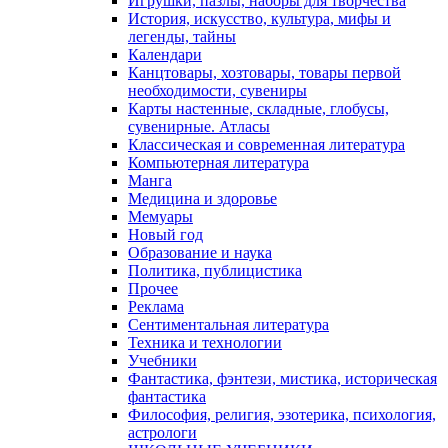
Игрушки, пазлы, наборы для творчества
История, искусство, культура, мифы и
легенды, тайны
Календари
Канцтовары, хозтовары, товары первой
необходимости, сувениры
Карты настенные, складные, глобусы,
сувенирные. Атласы
Классическая и современная литература
Компьютерная литература
Манга
Медицина и здоровье
Мемуары
Новый год
Образование и наука
Политика, публицистика
Прочее
Реклама
Сентиментальная литература
Техника и технологии
Учебники
Фантастика, фэнтези, мистика, историческая
фантастика
Философия, религия, эзотерика, психология,
астрологи