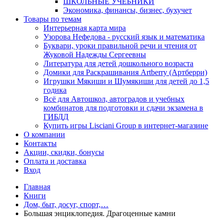
ШКОЛЬНЫЕ УЧЕБНИКИ
Экономика, финансы, бизнес, бухучет
Товары по темам
Интерьерная карта мира
Узорова Нефедова - русский язык и математика
Буквари, уроки правильной речи и чтения от
Жуковой Надежды Сергеевны
Литература для детей дошкольного возраста
Домики для Раскрашивания Artberry (Артберри)
Игрушки Мякиши и Шумякиши для детей до 1,5
годика
Всё для Автошкол, автоградов и учебных
комбинатов для подготовки и сдачи экзамена в
ГИБДД
Купить игры Lisciani Group в интернет-магазине
О компании
Контакты
Акции, скидки, бонусы
Оплата и доставка
Вход
Главная
Книги
Дом, быт, досуг, спорт,…
Большая энциклопедия. Драгоценные камни