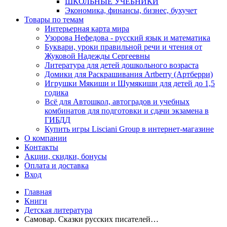
ШКОЛЬНЫЕ УЧЕБНИКИ
Экономика, финансы, бизнес, бухучет
Товары по темам
Интерьерная карта мира
Узорова Нефедова - русский язык и математика
Буквари, уроки правильной речи и чтения от
Жуковой Надежды Сергеевны
Литература для детей дошкольного возраста
Домики для Раскрашивания Artberry (Артберри)
Игрушки Мякиши и Шумякиши для детей до 1,5
годика
Всё для Автошкол, автоградов и учебных
комбинатов для подготовки и сдачи экзамена в
ГИБДД
Купить игры Lisciani Group в интернет-магазине
О компании
Контакты
Акции, скидки, бонусы
Оплата и доставка
Вход
Главная
Книги
Детская литература
Самовар. Сказки русских писателей…