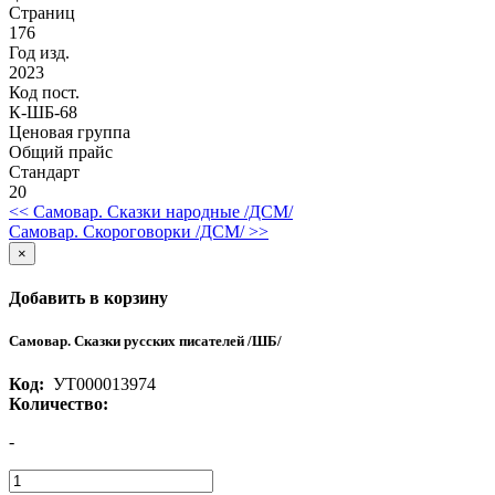
Страниц
176
Год изд.
2023
Код пост.
К-ШБ-68
Ценовая группа
Общий прайс
Стандарт
20
<< Самовар. Сказки народные /ДСМ/
Самовар. Скороговорки /ДСМ/ >>
×
Добавить в корзину
Самовар. Сказки русских писателей /ШБ/
Код:
УТ000013974
Количество:
-