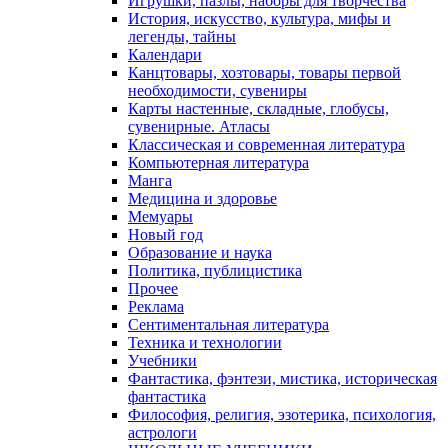
Игрушки, пазлы, наборы для творчества
История, искусство, культура, мифы и
легенды, тайны
Календари
Канцтовары, хозтовары, товары первой
необходимости, сувениры
Карты настенные, складные, глобусы,
сувенирные. Атласы
Классическая и современная литература
Компьютерная литература
Манга
Медицина и здоровье
Мемуары
Новый год
Образование и наука
Политика, публицистика
Прочее
Реклама
Сентиментальная литература
Техника и технологии
Учебники
Фантастика, фэнтези, мистика, историческая
фантастика
Философия, религия, эзотерика, психология,
астрологи