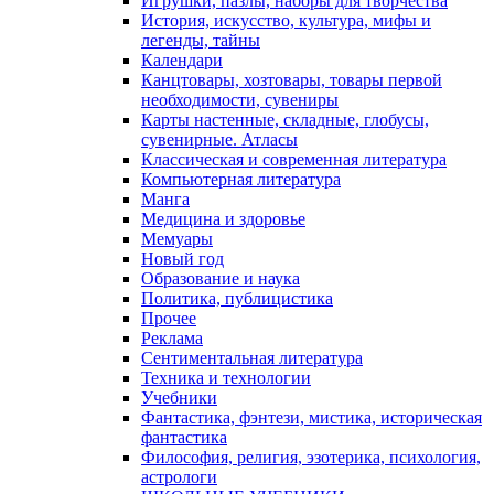
Игрушки, пазлы, наборы для творчества
История, искусство, культура, мифы и
легенды, тайны
Календари
Канцтовары, хозтовары, товары первой
необходимости, сувениры
Карты настенные, складные, глобусы,
сувенирные. Атласы
Классическая и современная литература
Компьютерная литература
Манга
Медицина и здоровье
Мемуары
Новый год
Образование и наука
Политика, публицистика
Прочее
Реклама
Сентиментальная литература
Техника и технологии
Учебники
Фантастика, фэнтези, мистика, историческая
фантастика
Философия, религия, эзотерика, психология,
астрологи