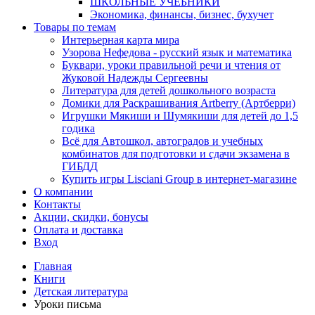
ШКОЛЬНЫЕ УЧЕБНИКИ
Экономика, финансы, бизнес, бухучет
Товары по темам
Интерьерная карта мира
Узорова Нефедова - русский язык и математика
Буквари, уроки правильной речи и чтения от
Жуковой Надежды Сергеевны
Литература для детей дошкольного возраста
Домики для Раскрашивания Artberry (Артберри)
Игрушки Мякиши и Шумякиши для детей до 1,5
годика
Всё для Автошкол, автоградов и учебных
комбинатов для подготовки и сдачи экзамена в
ГИБДД
Купить игры Lisciani Group в интернет-магазине
О компании
Контакты
Акции, скидки, бонусы
Оплата и доставка
Вход
Главная
Книги
Детская литература
Уроки письма