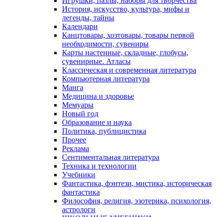
Игрушки, пазлы, наборы для творчества
История, искусство, культура, мифы и
легенды, тайны
Календари
Канцтовары, хозтовары, товары первой
необходимости, сувениры
Карты настенные, складные, глобусы,
сувенирные. Атласы
Классическая и современная литература
Компьютерная литература
Манга
Медицина и здоровье
Мемуары
Новый год
Образование и наука
Политика, публицистика
Прочее
Реклама
Сентиментальная литература
Техника и технологии
Учебники
Фантастика, фэнтези, мистика, историческая
фантастика
Философия, религия, эзотерика, психология,
астрологи