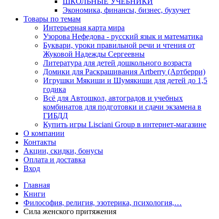
ШКОЛЬНЫЕ УЧЕБНИКИ
Экономика, финансы, бизнес, бухучет
Товары по темам
Интерьерная карта мира
Узорова Нефедова - русский язык и математика
Буквари, уроки правильной речи и чтения от
Жуковой Надежды Сергеевны
Литература для детей дошкольного возраста
Домики для Раскрашивания Artberry (Артберри)
Игрушки Мякиши и Шумякиши для детей до 1,5
годика
Всё для Автошкол, автоградов и учебных
комбинатов для подготовки и сдачи экзамена в
ГИБДД
Купить игры Lisciani Group в интернет-магазине
О компании
Контакты
Акции, скидки, бонусы
Оплата и доставка
Вход
Главная
Книги
Философия, религия, эзотерика, психология,…
Сила женского притяжения