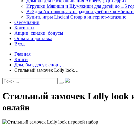
Домики для Раскрашивания Artberry (Артберри)
Игрушки Мякиши и Шумякиши для детей до 1,5 го
Всё для Автошкол, автоградов и учебных комбинат
Купить игры Lisciani Group в интернет-магазине
О компании
Контакты
Акции, скидки, бонусы
Оплата и доставка
Вход
Главная
Книги
Дом, быт, досуг, спорт,…
Стильный замочек Lolly look…
Стильный замочек Lolly look
онлайн