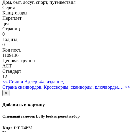
Дом, быт, досуг, спорт, путешествия
Серия
Канцтовары
Переплет
цел.
Страниц
0
Год изд.
0
Код пост.
1109136
Ценовая группа
АСТ
Стандарт
12
<< Сочи и Адлер. 4-е издание,…
Страна сканвордов. Кроссворды, сканворды, ключворды,… >>
×
Добавить в корзину
Стильный замочек Lolly look игровой набор
Код:
00174651