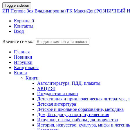
Toggle sidebar
ИП Попова Зоя Владимировна (ГК МаксиДон)
РОЗНИЧНЫЙ И
Корзина
0
Контакты
Вход
Введите символ
Главная
Новинки
Игрушки
Канцтовары
Книги
Книги
Автолитература, ПДД, плакаты
АКЦИЯ!
Государство и право
Детективная и приключенческая литература, 
Детская литература
Детское и школьное образование, методика
Дом, быт, досуг, спорт, путешествия
Игрушки, пазлы, наборы для творчества
История, искусство, культура, мифы и легенд