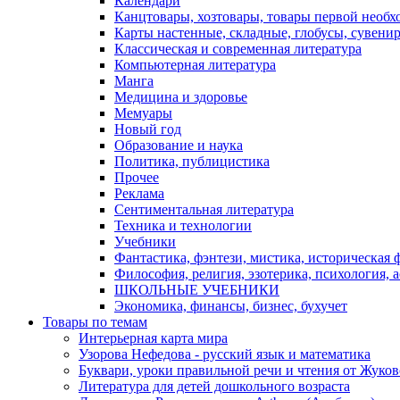
Календари
Канцтовары, хозтовары, товары первой необх
Карты настенные, складные, глобусы, сувени
Классическая и современная литература
Компьютерная литература
Манга
Медицина и здоровье
Мемуары
Новый год
Образование и наука
Политика, публицистика
Прочее
Реклама
Сентиментальная литература
Техника и технологии
Учебники
Фантастика, фэнтези, мистика, историческая 
Философия, религия, эзотерика, психология, 
ШКОЛЬНЫЕ УЧЕБНИКИ
Экономика, финансы, бизнес, бухучет
Товары по темам
Интерьерная карта мира
Узорова Нефедова - русский язык и математика
Буквари, уроки правильной речи и чтения от Жук
Литература для детей дошкольного возраста