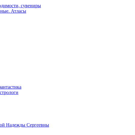
одимости, сувениры
рные. Атласы
фантастика
астрологи
овой Надежды Сергеевны