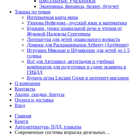
ШКОЛЬНЫЕ УЧЕБНИКИ
Экономика, финансы, бизнес, бухучет
Товары по темам
Интерьерная карта мира
Узорова Нефедова - русский язык и математика
Буквари, уроки правильной речи и чтения от
Жуковой Надежды Сергеевны
Литература для детей дошкольного возраста
Домики для Раскрашивания Artberry (Артберри)
Игрушки Мякиши и Шумякиши для детей до 1,5
годика
Всё для Автошкол, автоградов и учебных
комбинатов для подготовки и сдачи экзамена в
ГИБДД
Купить игры Lisciani Group в интернет-магазине
О компании
Контакты
Акции, скидки, бонусы
Оплата и доставка
Вход
Главная
Книги
Автолитература, ПДД, плакаты
Современные системы впрыска дизельных…