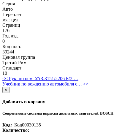
Серия
Авто
Переплет
мяг. цел
Страниц
176
Год изд.
0
Код пост.
39244
Ценовая группа
Третий Рим
Стандарт
10
<< Рук. по рем. УАЗ-3151/2206 Б(2.…
Учебник по вождению автомобиля с… >>
×
Добавить в корзину
Современные системы впрыска дизельных двигателей. BOSCH
Код:
Код00030135
Количество: