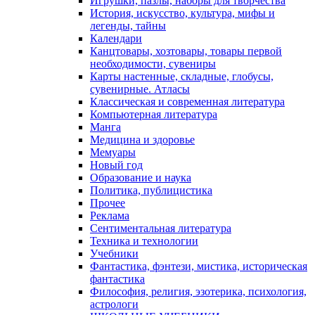
Игрушки, пазлы, наборы для творчества
История, искусство, культура, мифы и
легенды, тайны
Календари
Канцтовары, хозтовары, товары первой
необходимости, сувениры
Карты настенные, складные, глобусы,
сувенирные. Атласы
Классическая и современная литература
Компьютерная литература
Манга
Медицина и здоровье
Мемуары
Новый год
Образование и наука
Политика, публицистика
Прочее
Реклама
Сентиментальная литература
Техника и технологии
Учебники
Фантастика, фэнтези, мистика, историческая
фантастика
Философия, религия, эзотерика, психология,
астрологи