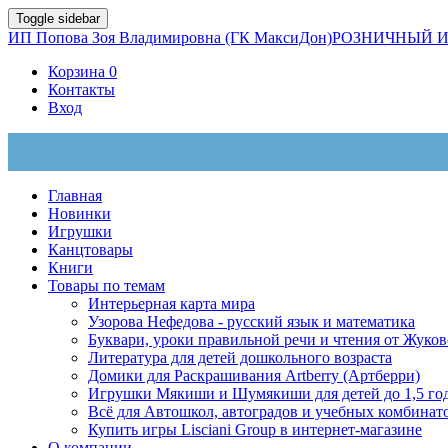
Toggle sidebar
ИП Попова Зоя Владимировна (ГК МаксиДон)
РОЗНИЧНЫЙ И
Корзина
0
Контакты
Вход
Главная
Новинки
Игрушки
Канцтовары
Книги
Товары по темам
Интерьерная карта мира
Узорова Нефедова - русский язык и математика
Буквари, уроки правильной речи и чтения от Жук
Литература для детей дошкольного возраста
Домики для Раскрашивания Artberry (Артберри)
Игрушки Мякиши и Шумякиши для детей до 1,5 го
Всё для Автошкол, автоградов и учебных комбинат
Купить игры Lisciani Group в интернет-магазине
О компании