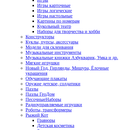
Игры
Игры карточные
Игры логические
Игры настольные
Картины по номерам
Кукольный театр
Наборы для творчества и хобби
Конструкторы
Куклы, пупсы, аксессуары
Модели для склеивания
Музыкальные инструменты
Музыкальные книжки Азбукварик, Умка и др.
Мягкие игрушки
Новый Год, Гирлянды, Мишура, Ёлочные
украшения
Обучающие плакаты
Оружие детское, солдатики
Пазлы
Пазлы ГеоДом
ПесочныеНаборы
Радиоуправляемые игрушки
Роботы, трансформеры
Рыжий Кот
Гравюры
Детская косметика