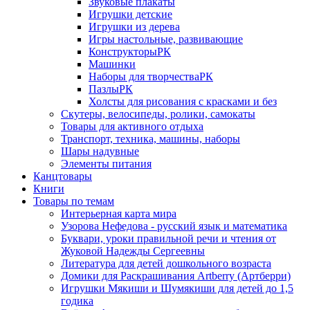
Звуковые плакаты
Игрушки детские
Игрушки из дерева
Игры настольные, развивающие
КонструкторыРК
Машинки
Наборы для творчестваРК
ПазлыРК
Холсты для рисования с красками и без
Скутеры, велосипеды, ролики, самокаты
Товары для активного отдыха
Транспорт, техника, машины, наборы
Шары надувные
Элементы питания
Канцтовары
Книги
Товары по темам
Интерьерная карта мира
Узорова Нефедова - русский язык и математика
Буквари, уроки правильной речи и чтения от
Жуковой Надежды Сергеевны
Литература для детей дошкольного возраста
Домики для Раскрашивания Artberry (Артберри)
Игрушки Мякиши и Шумякиши для детей до 1,5
годика