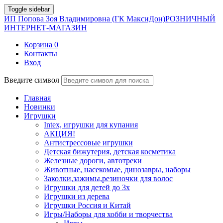
Toggle sidebar
ИП Попова Зоя Владимировна (ГК МаксиДон)
РОЗНИЧНЫЙ
ИНТЕРНЕТ-МАГАЗИН
Корзина
0
Контакты
Вход
Введите символ
Главная
Новинки
Игрушки
Intex, игрушки для купания
АКЦИЯ!
Антистрессовые игрушки
Детская бижутерия, детская косметика
Железные дороги, автотреки
Животные, насекомые, динозавры, наборы
Заколки,зажимы,резиночки для волос
Игрушки для детей до 3х
Игрушки из дерева
Игрушки Россия и Китай
Игры/Наборы для хобби и творчества