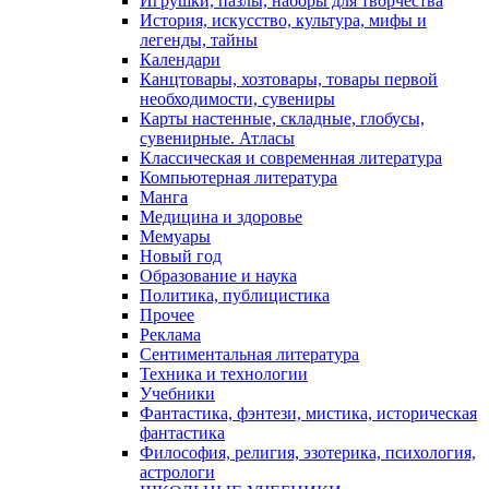
Игрушки, пазлы, наборы для творчества
История, искусство, культура, мифы и
легенды, тайны
Календари
Канцтовары, хозтовары, товары первой
необходимости, сувениры
Карты настенные, складные, глобусы,
сувенирные. Атласы
Классическая и современная литература
Компьютерная литература
Манга
Медицина и здоровье
Мемуары
Новый год
Образование и наука
Политика, публицистика
Прочее
Реклама
Сентиментальная литература
Техника и технологии
Учебники
Фантастика, фэнтези, мистика, историческая
фантастика
Философия, религия, эзотерика, психология,
астрологи