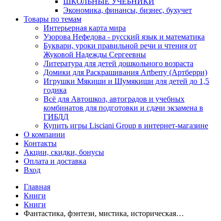
ШКОЛЬНЫЕ УЧЕБНИКИ
Экономика, финансы, бизнес, бухучет
Товары по темам
Интерьерная карта мира
Узорова Нефедова - русский язык и математика
Буквари, уроки правильной речи и чтения от
Жуковой Надежды Сергеевны
Литература для детей дошкольного возраста
Домики для Раскрашивания Artberry (Артберри)
Игрушки Мякиши и Шумякиши для детей до 1,5
годика
Всё для Автошкол, автоградов и учебных
комбинатов для подготовки и сдачи экзамена в
ГИБДД
Купить игры Lisciani Group в интернет-магазине
О компании
Контакты
Акции, скидки, бонусы
Оплата и доставка
Вход
Главная
Книги
Книги
Фантастика, фэнтези, мистика, историческая…