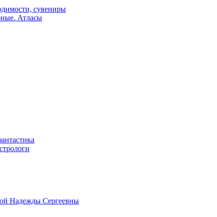
одимости, сувениры
рные. Атласы
фантастика
астрологи
овой Надежды Сергеевны