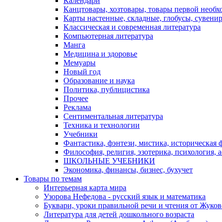
Календари
Канцтовары, хозтовары, товары первой необх
Карты настенные, складные, глобусы, сувени
Классическая и современная литература
Компьютерная литература
Манга
Медицина и здоровье
Мемуары
Новый год
Образование и наука
Политика, публицистика
Прочее
Реклама
Сентиментальная литература
Техника и технологии
Учебники
Фантастика, фэнтези, мистика, историческая 
Философия, религия, эзотерика, психология, 
ШКОЛЬНЫЕ УЧЕБНИКИ
Экономика, финансы, бизнес, бухучет
Товары по темам
Интерьерная карта мира
Узорова Нефедова - русский язык и математика
Буквари, уроки правильной речи и чтения от Жук
Литература для детей дошкольного возраста