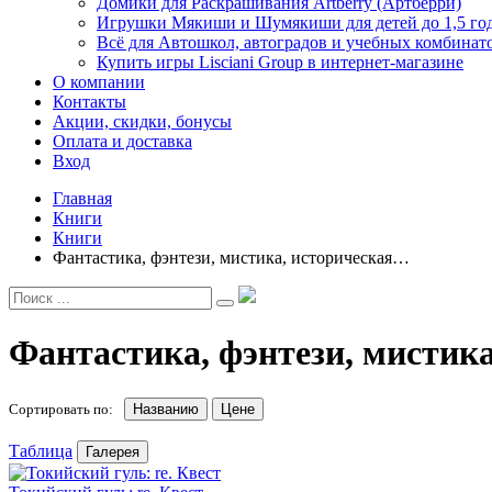
Домики для Раскрашивания Artberry (Артберри)
Игрушки Мякиши и Шумякиши для детей до 1,5 го
Всё для Автошкол, автоградов и учебных комбинат
Купить игры Lisciani Group в интернет-магазине
О компании
Контакты
Акции, скидки, бонусы
Оплата и доставка
Вход
Главная
Книги
Книги
Фантастика, фэнтези, мистика, историческая…
Фантастика, фэнтези, мистик
Сортировать по:
Названию
Цене
Таблица
Галерея