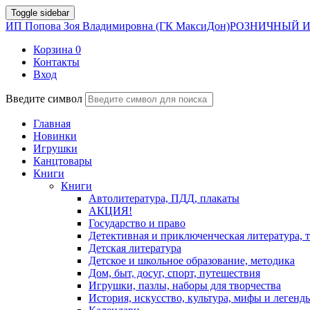
Toggle sidebar
ИП Попова Зоя Владимировна (ГК МаксиДон)
РОЗНИЧНЫЙ И
Корзина
0
Контакты
Вход
Введите символ
Главная
Новинки
Игрушки
Канцтовары
Книги
Книги
Автолитература, ПДД, плакаты
АКЦИЯ!
Государство и право
Детективная и приключенческая литература, 
Детская литература
Детское и школьное образование, методика
Дом, быт, досуг, спорт, путешествия
Игрушки, пазлы, наборы для творчества
История, искусство, культура, мифы и легенд