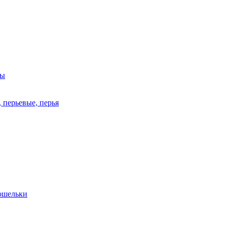
ры
 перьевые, перья
кошельки