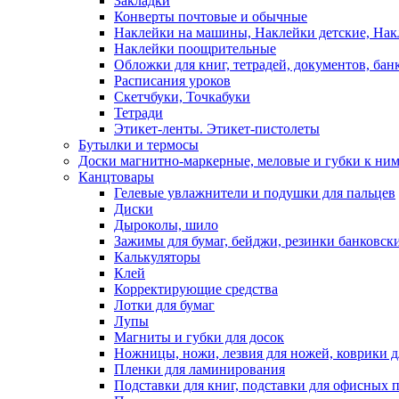
Закладки
Конверты почтовые и обычные
Наклейки на машины, Наклейки детские, На
Наклейки поощрительные
Обложки для книг, тетрадей, документов, бан
Расписания уроков
Скетчбуки, Точкабуки
Тетради
Этикет-ленты. Этикет-пистолеты
Бутылки и термосы
Доски магнитно-маркерные, меловые и губки к ни
Канцтовары
Гелевые увлажнители и подушки для пальцев
Диски
Дыроколы, шило
Зажимы для бумаг, бейджи, резинки банковск
Калькуляторы
Клей
Корректирующие средства
Лотки для бумаг
Лупы
Магниты и губки для досок
Ножницы, ножи, лезвия для ножей, коврики д
Пленки для ламинирования
Подставки для книг, подставки для офисных