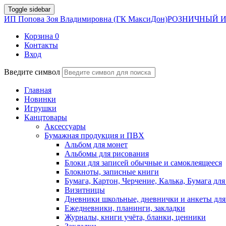
Toggle sidebar
ИП Попова Зоя Владимировна (ГК МаксиДон)
РОЗНИЧНЫЙ И
Корзина
0
Контакты
Вход
Введите символ
Главная
Новинки
Игрушки
Канцтовары
Аксессуары
Бумажная продукция и ПВХ
Альбом для монет
Альбомы для рисования
Блоки для записей обычные и самоклеящееся
Блокноты, записные книги
Бумага, Картон, Черчение, Калька, Бумага для
Визитницы
Дневники школьные, дневнички и анкеты для
Ежедневники, планинги, закладки
Журналы, книги учёта, бланки, ценники