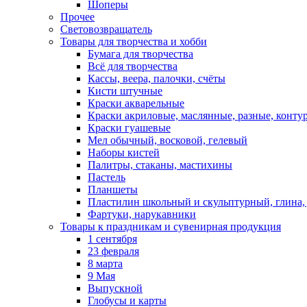
Шоперы
Прочее
Световозвращатель
Товары для творчества и хобби
Бумага для творчества
Всё для творчества
Кассы, веера, палочки, счёты
Кисти штучные
Краски акварельные
Краски акриловые, маслянные, разные, конту
Краски гуашевые
Мел обычный, восковой, гелевый
Наборы кистей
Палитры, стаканы, мастихины
Пастель
Планшеты
Пластилин школьный и скульптурный, глина, д
Фартуки, нарукавники
Товары к праздникам и сувенирная продукция
1 сентября
23 февраля
8 марта
9 Мая
Выпускной
Глобусы и карты