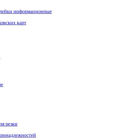
клейки информационные
ковских карт
м
ие
ля резки
 принадлежностей