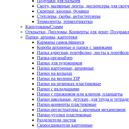
Подушки для пальцев
Скотч, малярные ленты, диспенсеры для скотч
Скрепки, кнопки, булавки
Степлеры, скобы, антистеплеры
Термоленты, термоэтикетки
КанцтоварыСтамм
Открытки, Дипломы, Конверты для денег, Поздрав
Папки, архивы, картотеки
Карманы самоклящиеся
Короба архивные и папки с завязками
Папка адресная, портфолио, листы к портфол
Папка-органайзер
Папки для художников
Папки картонные, архивные
Папки на кольцах
Папки на молнии ZIP
Папки на резинках пластиковые
Папки с вкладышами
Папки с прижимом или клипом, планшеты
Папки школьные, детские, для труда и тетрад
Папки-конверты пластиковые
Папки-регистраторы с арочным механизмом
Папки-уголки пластиковые
Разделители листов
Скоросшиватели картонные