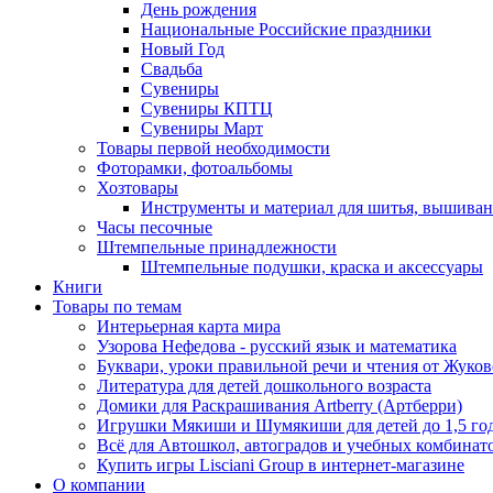
День рождения
Национальные Российские праздники
Новый Год
Свадьба
Сувениры
Сувениры КПТЦ
Сувениры Март
Товары первой необходимости
Фоторамки, фотоальбомы
Хозтовары
Инструменты и материал для шитья, вышиван
Часы песочные
Штемпельные принадлежности
Штемпельные подушки, краска и аксессуары
Книги
Товары по темам
Интерьерная карта мира
Узорова Нефедова - русский язык и математика
Буквари, уроки правильной речи и чтения от Жук
Литература для детей дошкольного возраста
Домики для Раскрашивания Artberry (Артберри)
Игрушки Мякиши и Шумякиши для детей до 1,5 го
Всё для Автошкол, автоградов и учебных комбинат
Купить игры Lisciani Group в интернет-магазине
О компании