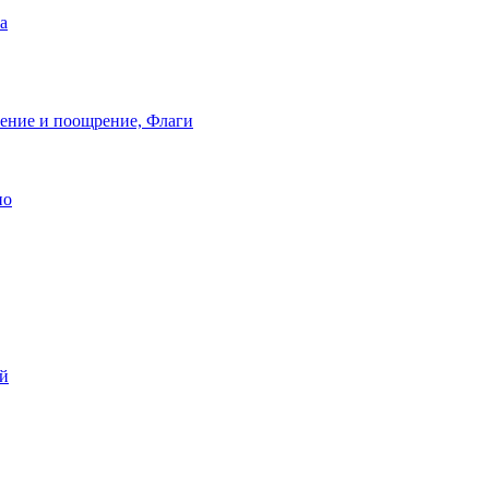
а
ление и поощрение, Флаги
ио
ей