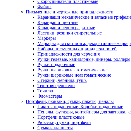
Скоросшиватели пластиковые
Файлы
Письменные и чертежные принадлежности
Карандаши механические и запасные грифели
Карандаши цветные
Карандаши чернографитные
Ластики, резинки стирательные
Маркеры
Маркеры для скетчинга, декоративные марке
Наборы письменных принадлежностей
Принадлежности для черчения
Ручки гелевые, капилярные, линеры, роллеры,
Ручки подарочные
Ручки шариковые автоматические
Ручки шариковые неавтоматические
Стержни, чернила, тушь
Текстовыделители
Точилки
Фломастеры
Портфели, рюкзаки, сумки, пакеты, пеналы
Пакеты подарочные, Коробки подарочные
Пеналы, футляры, контейнеры для завтрака, 
Портфели пластиковые
Рюкзаки, сумки, портфели
Сумки-планшеты