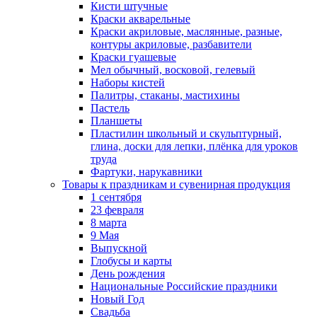
Кисти штучные
Краски акварельные
Краски акриловые, маслянные, разные,
контуры акриловые, разбавители
Краски гуашевые
Мел обычный, восковой, гелевый
Наборы кистей
Палитры, стаканы, мастихины
Пастель
Планшеты
Пластилин школьный и скульптурный,
глина, доски для лепки, плёнка для уроков
труда
Фартуки, нарукавники
Товары к праздникам и сувенирная продукция
1 сентября
23 февраля
8 марта
9 Мая
Выпускной
Глобусы и карты
День рождения
Национальные Российские праздники
Новый Год
Свадьба