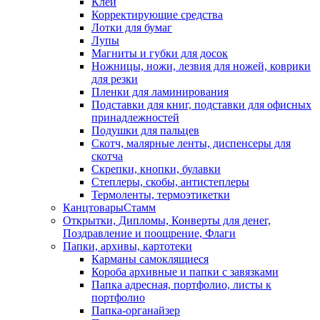
Клей
Корректирующие средства
Лотки для бумаг
Лупы
Магниты и губки для досок
Ножницы, ножи, лезвия для ножей, коврики
для резки
Пленки для ламинирования
Подставки для книг, подставки для офисных
принадлежностей
Подушки для пальцев
Скотч, малярные ленты, диспенсеры для
скотча
Скрепки, кнопки, булавки
Степлеры, скобы, антистеплеры
Термоленты, термоэтикетки
КанцтоварыСтамм
Открытки, Дипломы, Конверты для денег,
Поздравление и поощрение, Флаги
Папки, архивы, картотеки
Карманы самоклящиеся
Короба архивные и папки с завязками
Папка адресная, портфолио, листы к
портфолио
Папка-органайзер