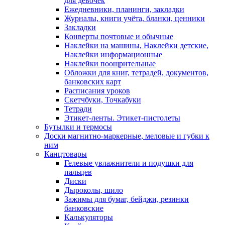
для девочек
Ежедневники, планинги, закладки
Журналы, книги учёта, бланки, ценники
Закладки
Конверты почтовые и обычные
Наклейки на машины, Наклейки детские,
Наклейки информационные
Наклейки поощрительные
Обложки для книг, тетрадей, документов,
банковских карт
Расписания уроков
Скетчбуки, Точкабуки
Тетради
Этикет-ленты. Этикет-пистолеты
Бутылки и термосы
Доски магнитно-маркерные, меловые и губки к
ним
Канцтовары
Гелевые увлажнители и подушки для
пальцев
Диски
Дыроколы, шило
Зажимы для бумаг, бейджи, резинки
банковские
Калькуляторы