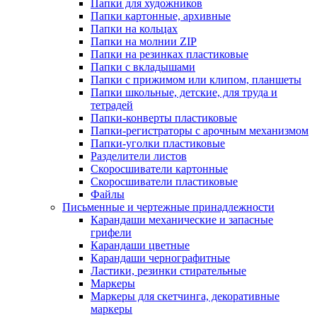
Папки для художников
Папки картонные, архивные
Папки на кольцах
Папки на молнии ZIP
Папки на резинках пластиковые
Папки с вкладышами
Папки с прижимом или клипом, планшеты
Папки школьные, детские, для труда и
тетрадей
Папки-конверты пластиковые
Папки-регистраторы с арочным механизмом
Папки-уголки пластиковые
Разделители листов
Скоросшиватели картонные
Скоросшиватели пластиковые
Файлы
Письменные и чертежные принадлежности
Карандаши механические и запасные
грифели
Карандаши цветные
Карандаши чернографитные
Ластики, резинки стирательные
Маркеры
Маркеры для скетчинга, декоративные
маркеры