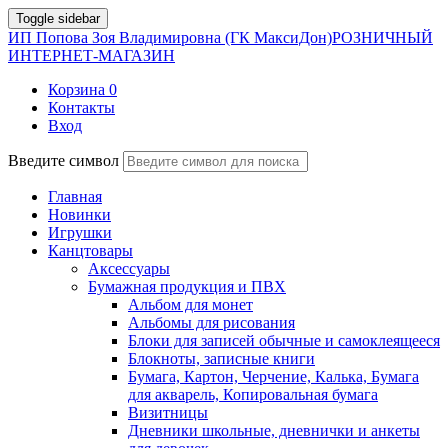
Toggle sidebar
ИП Попова Зоя Владимировна (ГК МаксиДон)
РОЗНИЧНЫЙ
ИНТЕРНЕТ-МАГАЗИН
Корзина
0
Контакты
Вход
Введите символ
Главная
Новинки
Игрушки
Канцтовары
Аксессуары
Бумажная продукция и ПВХ
Альбом для монет
Альбомы для рисования
Блоки для записей обычные и самоклеящееся
Блокноты, записные книги
Бумага, Картон, Черчение, Калька, Бумага
для акварель, Копировальная бумага
Визитницы
Дневники школьные, дневнички и анкеты