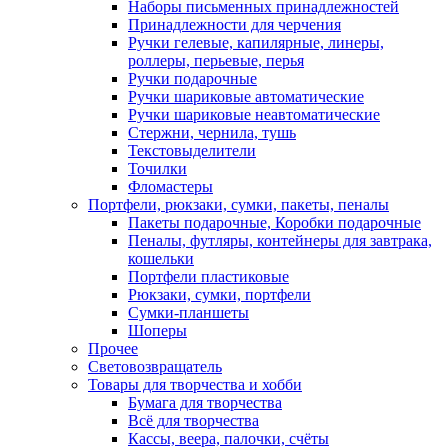
Наборы письменных принадлежностей
Принадлежности для черчения
Ручки гелевые, капилярные, линеры,
роллеры, перьевые, перья
Ручки подарочные
Ручки шариковые автоматические
Ручки шариковые неавтоматические
Стержни, чернила, тушь
Текстовыделители
Точилки
Фломастеры
Портфели, рюкзаки, сумки, пакеты, пеналы
Пакеты подарочные, Коробки подарочные
Пеналы, футляры, контейнеры для завтрака,
кошельки
Портфели пластиковые
Рюкзаки, сумки, портфели
Сумки-планшеты
Шоперы
Прочее
Световозвращатель
Товары для творчества и хобби
Бумага для творчества
Всё для творчества
Кассы, веера, палочки, счёты