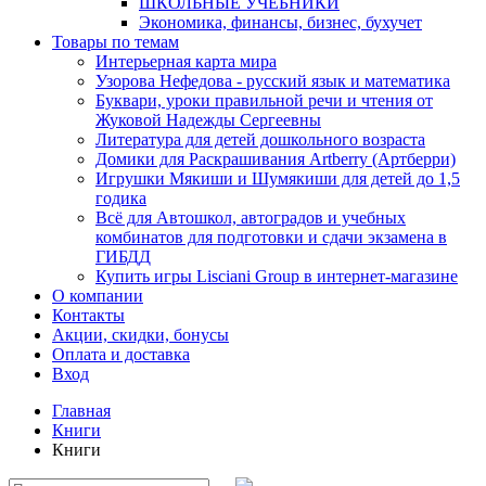
ШКОЛЬНЫЕ УЧЕБНИКИ
Экономика, финансы, бизнес, бухучет
Товары по темам
Интерьерная карта мира
Узорова Нефедова - русский язык и математика
Буквари, уроки правильной речи и чтения от
Жуковой Надежды Сергеевны
Литература для детей дошкольного возраста
Домики для Раскрашивания Artberry (Артберри)
Игрушки Мякиши и Шумякиши для детей до 1,5
годика
Всё для Автошкол, автоградов и учебных
комбинатов для подготовки и сдачи экзамена в
ГИБДД
Купить игры Lisciani Group в интернет-магазине
О компании
Контакты
Акции, скидки, бонусы
Оплата и доставка
Вход
Главная
Книги
Книги