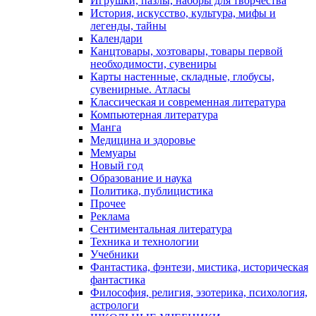
Игрушки, пазлы, наборы для творчества
История, искусство, культура, мифы и
легенды, тайны
Календари
Канцтовары, хозтовары, товары первой
необходимости, сувениры
Карты настенные, складные, глобусы,
сувенирные. Атласы
Классическая и современная литература
Компьютерная литература
Манга
Медицина и здоровье
Мемуары
Новый год
Образование и наука
Политика, публицистика
Прочее
Реклама
Сентиментальная литература
Техника и технологии
Учебники
Фантастика, фэнтези, мистика, историческая
фантастика
Философия, религия, эзотерика, психология,
астрологи