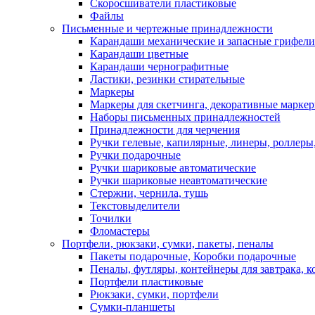
Скоросшиватели пластиковые
Файлы
Письменные и чертежные принадлежности
Карандаши механические и запасные грифели
Карандаши цветные
Карандаши чернографитные
Ластики, резинки стирательные
Маркеры
Маркеры для скетчинга, декоративные марке
Наборы письменных принадлежностей
Принадлежности для черчения
Ручки гелевые, капилярные, линеры, роллеры,
Ручки подарочные
Ручки шариковые автоматические
Ручки шариковые неавтоматические
Стержни, чернила, тушь
Текстовыделители
Точилки
Фломастеры
Портфели, рюкзаки, сумки, пакеты, пеналы
Пакеты подарочные, Коробки подарочные
Пеналы, футляры, контейнеры для завтрака, 
Портфели пластиковые
Рюкзаки, сумки, портфели
Сумки-планшеты