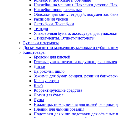
Конверты почтовые и обычные
Наклейки на машины, Наклейки детские, На
Наклейки поощрительные
Обложки для книг, тетрадей, документов, бан
Расписания уроков
Скетчбуки, Точкабуки
Тетради
Упаковочная бумага, аксессуары для упаковки
Этикет-ленты. Этикет-пистолеты
Бутылки и термосы
Доски магнитно-маркерные, меловые и губки к ни
Канцтовары
Брелоки для ключей
Гелевые увлажнители и подушки для пальцев
Диски
Дыроколы, шило
Зажимы для бумаг, бейджи, резинки банковск
Калькуляторы
Клей
Корректирующие средства
Лотки для бумаг
Лупы
Ножницы, ножи, лезвия для ножей, коврики д
Пленки для ламинирования
Подставки для книг, подставки для офисных