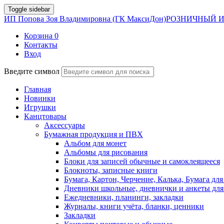
Toggle sidebar
ИП Попова Зоя Владимировна (ГК МаксиДон)
РОЗНИЧНЫЙ И
Корзина
0
Контакты
Вход
Введите символ
Главная
Новинки
Игрушки
Канцтовары
Аксессуары
Бумажная продукция и ПВХ
Альбом для монет
Альбомы для рисования
Блоки для записей обычные и самоклеящееся
Блокноты, записные книги
Бумага, Картон, Черчение, Калька, Бумага для
Дневники школьные, дневнички и анкеты для
Ежедневники, планинги, закладки
Журналы, книги учёта, бланки, ценники
Закладки