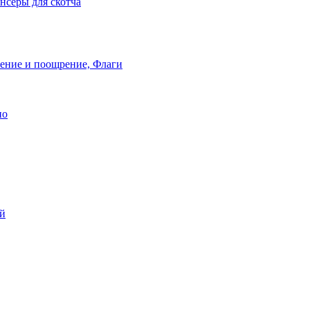
нсеры для скотча
ление и поощрение, Флаги
ио
ей