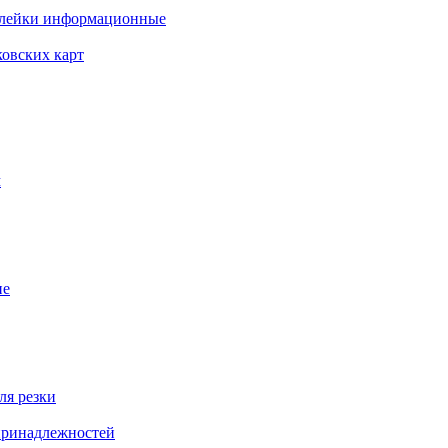
клейки информационные
ковских карт
м
ие
ля резки
 принадлежностей