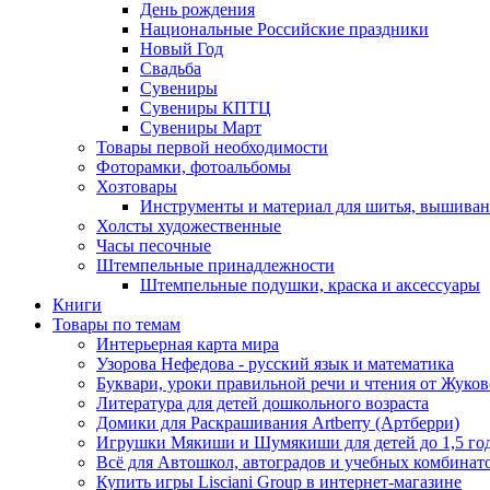
День рождения
Национальные Российские праздники
Новый Год
Свадьба
Сувениры
Сувениры КПТЦ
Сувениры Март
Товары первой необходимости
Фоторамки, фотоальбомы
Хозтовары
Инструменты и материал для шитья, вышиван
Холсты художественные
Часы песочные
Штемпельные принадлежности
Штемпельные подушки, краска и аксессуары
Книги
Товары по темам
Интерьерная карта мира
Узорова Нефедова - русский язык и математика
Буквари, уроки правильной речи и чтения от Жук
Литература для детей дошкольного возраста
Домики для Раскрашивания Artberry (Артберри)
Игрушки Мякиши и Шумякиши для детей до 1,5 го
Всё для Автошкол, автоградов и учебных комбинат
Купить игры Lisciani Group в интернет-магазине