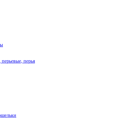
ры
 перьевые, перья
кошельки