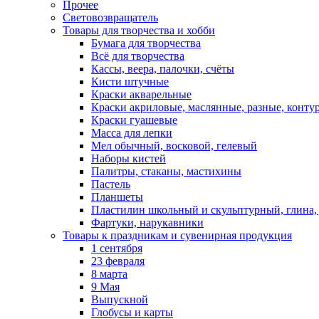
Прочее
Световозвращатель
Товары для творчества и хобби
Бумага для творчества
Всё для творчества
Кассы, веера, палочки, счёты
Кисти штучные
Краски акварельные
Краски акриловые, маслянные, разные, конту
Краски гуашевые
Масса для лепки
Мел обычный, восковой, гелевый
Наборы кистей
Палитры, стаканы, мастихины
Пастель
Планшеты
Пластилин школьный и скульптурный, глина, д
Фартуки, нарукавники
Товары к праздникам и сувенирная продукция
1 сентября
23 февраля
8 марта
9 Мая
Выпускной
Глобусы и карты