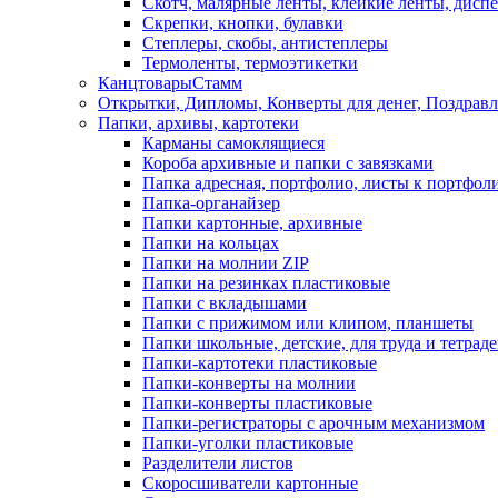
Скотч, малярные ленты, клейкие ленты, диспе
Скрепки, кнопки, булавки
Степлеры, скобы, антистеплеры
Термоленты, термоэтикетки
КанцтоварыСтамм
Открытки, Дипломы, Конверты для денег, Поздрав
Папки, архивы, картотеки
Карманы самоклящиеся
Короба архивные и папки с завязками
Папка адресная, портфолио, листы к портфол
Папка-органайзер
Папки картонные, архивные
Папки на кольцах
Папки на молнии ZIP
Папки на резинках пластиковые
Папки с вкладышами
Папки с прижимом или клипом, планшеты
Папки школьные, детские, для труда и тетрад
Папки-картотеки пластиковые
Папки-конверты на молнии
Папки-конверты пластиковые
Папки-регистраторы с арочным механизмом
Папки-уголки пластиковые
Разделители листов
Скоросшиватели картонные