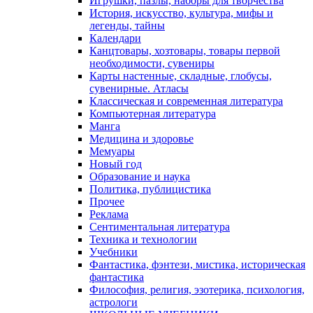
Игрушки, пазлы, наборы для творчества
История, искусство, культура, мифы и
легенды, тайны
Календари
Канцтовары, хозтовары, товары первой
необходимости, сувениры
Карты настенные, складные, глобусы,
сувенирные. Атласы
Классическая и современная литература
Компьютерная литература
Манга
Медицина и здоровье
Мемуары
Новый год
Образование и наука
Политика, публицистика
Прочее
Реклама
Сентиментальная литература
Техника и технологии
Учебники
Фантастика, фэнтези, мистика, историческая
фантастика
Философия, религия, эзотерика, психология,
астрологи