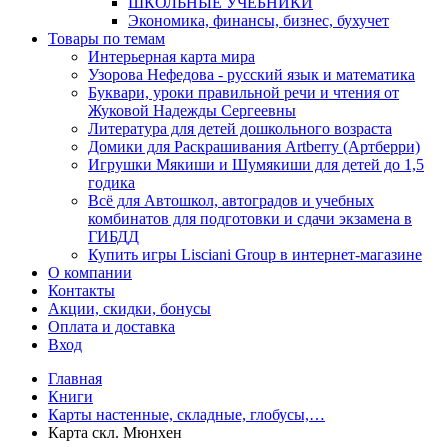
ШКОЛЬНЫЕ УЧЕБНИКИ
Экономика, финансы, бизнес, бухучет
Товары по темам
Интерьерная карта мира
Узорова Нефедова - русский язык и математика
Буквари, уроки правильной речи и чтения от
Жуковой Надежды Сергеевны
Литература для детей дошкольного возраста
Домики для Раскрашивания Artberry (Артберри)
Игрушки Мякиши и Шумякиши для детей до 1,5
годика
Всё для Автошкол, автоградов и учебных
комбинатов для подготовки и сдачи экзамена в
ГИБДД
Купить игры Lisciani Group в интернет-магазине
О компании
Контакты
Акции, скидки, бонусы
Оплата и доставка
Вход
Главная
Книги
Карты настенные, складные, глобусы,…
Карта скл. Мюнхен