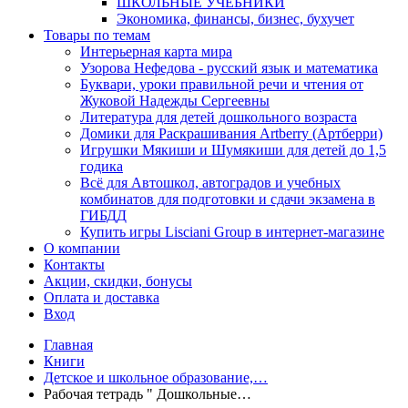
ШКОЛЬНЫЕ УЧЕБНИКИ
Экономика, финансы, бизнес, бухучет
Товары по темам
Интерьерная карта мира
Узорова Нефедова - русский язык и математика
Буквари, уроки правильной речи и чтения от
Жуковой Надежды Сергеевны
Литература для детей дошкольного возраста
Домики для Раскрашивания Artberry (Артберри)
Игрушки Мякиши и Шумякиши для детей до 1,5
годика
Всё для Автошкол, автоградов и учебных
комбинатов для подготовки и сдачи экзамена в
ГИБДД
Купить игры Lisciani Group в интернет-магазине
О компании
Контакты
Акции, скидки, бонусы
Оплата и доставка
Вход
Главная
Книги
Детское и школьное образование,…
Рабочая тетрадь " Дошкольные…