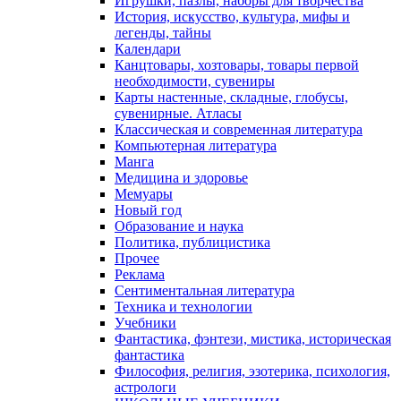
Игрушки, пазлы, наборы для творчества
История, искусство, культура, мифы и
легенды, тайны
Календари
Канцтовары, хозтовары, товары первой
необходимости, сувениры
Карты настенные, складные, глобусы,
сувенирные. Атласы
Классическая и современная литература
Компьютерная литература
Манга
Медицина и здоровье
Мемуары
Новый год
Образование и наука
Политика, публицистика
Прочее
Реклама
Сентиментальная литература
Техника и технологии
Учебники
Фантастика, фэнтези, мистика, историческая
фантастика
Философия, религия, эзотерика, психология,
астрологи