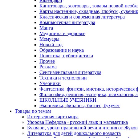
Календари
Канцтовары, хозтовары, товары первой необх
Карты настенные, складные, глобусы, сувени
Классическая и современная литература
Компьютерная литература
Манга
Медицина и здоровье
Мемуары
Новый год
Образование и наука
Политика, публицистика
Прочее
Реклама
Сентиментальная литература
Техника и технологии
Учебники
Фантастика, фэнтези, мистика, историческая 
Философия, религия, эзотерика, психология, 
ШКОЛЬНЫЕ УЧЕБНИКИ
Экономика, финансы, бизнес, бухучет
Товары по темам
Интерьерная карта мира
Узорова Нефедова - русский язык и математика
Буквари, уроки правильной речи и чтения от Жук
Литература для детей дошкольного возраста