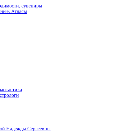
одимости, сувениры
рные. Атласы
фантастика
астрологи
овой Надежды Сергеевны