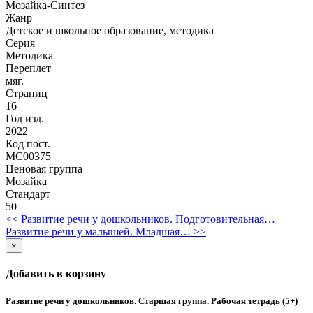
Мозайка-Синтез
Жанр
Детское и школьное образование, методика
Серия
Методика
Переплет
мяг.
Страниц
16
Год изд.
2022
Код пост.
МС00375
Ценовая группа
Мозайка
Стандарт
50
<< Развитие речи у дошкольников. Подготовительная…
Развитие речи у малышей. Младшая… >>
×
Добавить в корзину
Развитие речи у дошкольников. Старшая группа. Рабочая тетрадь (5+)