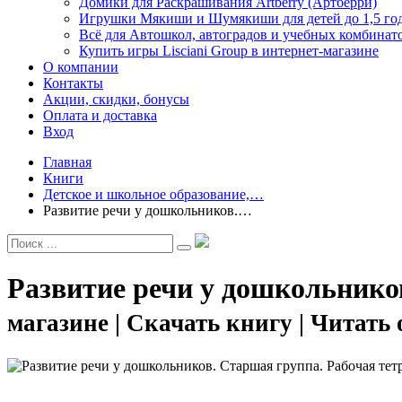
Домики для Раскрашивания Artberry (Артберри)
Игрушки Мякиши и Шумякиши для детей до 1,5 го
Всё для Автошкол, автоградов и учебных комбинат
Купить игры Lisciani Group в интернет-магазине
О компании
Контакты
Акции, скидки, бонусы
Оплата и доставка
Вход
Главная
Книги
Детское и школьное образование,…
Развитие речи у дошкольников.…
Развитие речи у дошкольнико
магазине | Скачать книгу | Читать