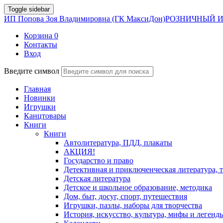
Toggle sidebar
ИП Попова Зоя Владимировна (ГК МаксиДон)
РОЗНИЧНЫЙ И
Корзина
0
Контакты
Вход
Введите символ
Главная
Новинки
Игрушки
Канцтовары
Книги
Книги
Автолитература, ПДД, плакаты
АКЦИЯ!
Государство и право
Детективная и приключенческая литература, 
Детская литература
Детское и школьное образование, методика
Дом, быт, досуг, спорт, путешествия
Игрушки, пазлы, наборы для творчества
История, искусство, культура, мифы и легенд