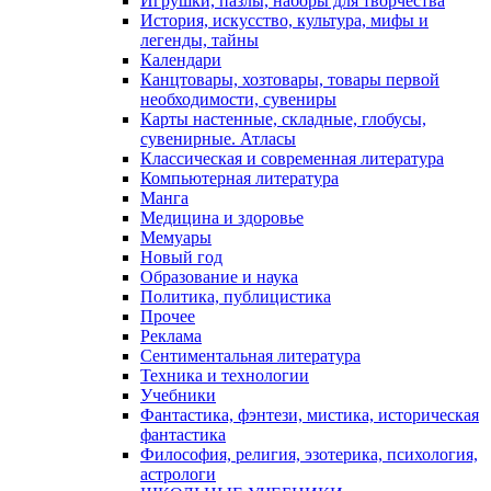
Игрушки, пазлы, наборы для творчества
История, искусство, культура, мифы и
легенды, тайны
Календари
Канцтовары, хозтовары, товары первой
необходимости, сувениры
Карты настенные, складные, глобусы,
сувенирные. Атласы
Классическая и современная литература
Компьютерная литература
Манга
Медицина и здоровье
Мемуары
Новый год
Образование и наука
Политика, публицистика
Прочее
Реклама
Сентиментальная литература
Техника и технологии
Учебники
Фантастика, фэнтези, мистика, историческая
фантастика
Философия, религия, эзотерика, психология,
астрологи