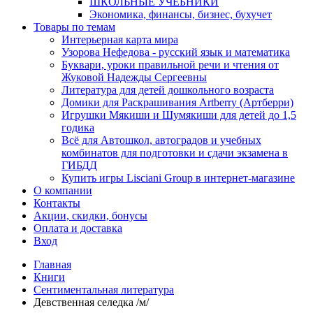
ШКОЛЬНЫЕ УЧЕБНИКИ
Экономика, финансы, бизнес, бухучет
Товары по темам
Интерьерная карта мира
Узорова Нефедова - русский язык и математика
Буквари, уроки правильной речи и чтения от
Жуковой Надежды Сергеевны
Литература для детей дошкольного возраста
Домики для Раскрашивания Artberry (Артберри)
Игрушки Мякиши и Шумякиши для детей до 1,5
годика
Всё для Автошкол, автоградов и учебных
комбинатов для подготовки и сдачи экзамена в
ГИБДД
Купить игры Lisciani Group в интернет-магазине
О компании
Контакты
Акции, скидки, бонусы
Оплата и доставка
Вход
Главная
Книги
Сентиментальная литература
Девственная селедка /м/