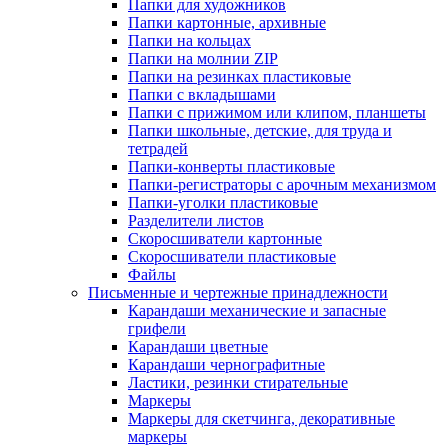
Папки для художников
Папки картонные, архивные
Папки на кольцах
Папки на молнии ZIP
Папки на резинках пластиковые
Папки с вкладышами
Папки с прижимом или клипом, планшеты
Папки школьные, детские, для труда и
тетрадей
Папки-конверты пластиковые
Папки-регистраторы с арочным механизмом
Папки-уголки пластиковые
Разделители листов
Скоросшиватели картонные
Скоросшиватели пластиковые
Файлы
Письменные и чертежные принадлежности
Карандаши механические и запасные
грифели
Карандаши цветные
Карандаши чернографитные
Ластики, резинки стирательные
Маркеры
Маркеры для скетчинга, декоративные
маркеры