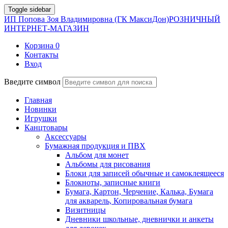
Toggle sidebar
ИП Попова Зоя Владимировна (ГК МаксиДон)
РОЗНИЧНЫЙ
ИНТЕРНЕТ-МАГАЗИН
Корзина
0
Контакты
Вход
Введите символ
Главная
Новинки
Игрушки
Канцтовары
Аксессуары
Бумажная продукция и ПВХ
Альбом для монет
Альбомы для рисования
Блоки для записей обычные и самоклеящееся
Блокноты, записные книги
Бумага, Картон, Черчение, Калька, Бумага
для акварель, Копировальная бумага
Визитницы
Дневники школьные, дневнички и анкеты