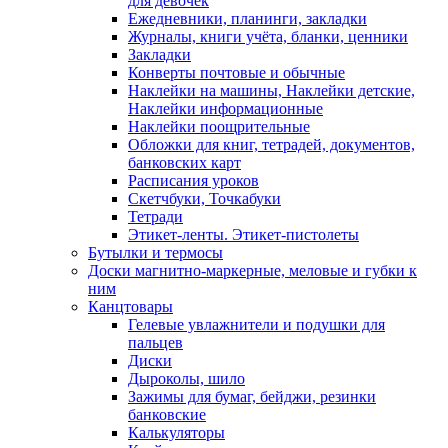
для девочек
Ежедневники, планинги, закладки
Журналы, книги учёта, бланки, ценники
Закладки
Конверты почтовые и обычные
Наклейки на машины, Наклейки детские,
Наклейки информационные
Наклейки поощрительные
Обложки для книг, тетрадей, документов,
банковских карт
Расписания уроков
Скетчбуки, Точкабуки
Тетради
Этикет-ленты. Этикет-пистолеты
Бутылки и термосы
Доски магнитно-маркерные, меловые и губки к
ним
Канцтовары
Гелевые увлажнители и подушки для
пальцев
Диски
Дыроколы, шило
Зажимы для бумаг, бейджи, резинки
банковские
Калькуляторы