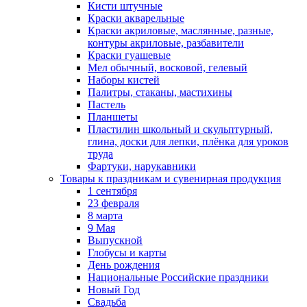
Кисти штучные
Краски акварельные
Краски акриловые, маслянные, разные,
контуры акриловые, разбавители
Краски гуашевые
Мел обычный, восковой, гелевый
Наборы кистей
Палитры, стаканы, мастихины
Пастель
Планшеты
Пластилин школьный и скульптурный,
глина, доски для лепки, плёнка для уроков
труда
Фартуки, нарукавники
Товары к праздникам и сувенирная продукция
1 сентября
23 февраля
8 марта
9 Мая
Выпускной
Глобусы и карты
День рождения
Национальные Российские праздники
Новый Год
Свадьба