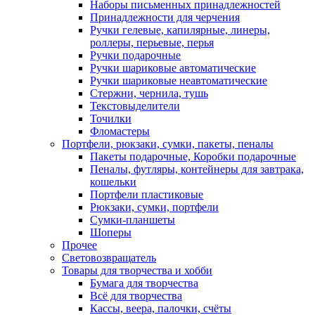
Наборы письменных принадлежностей
Принадлежности для черчения
Ручки гелевые, капилярные, линеры,
роллеры, перьевые, перья
Ручки подарочные
Ручки шариковые автоматические
Ручки шариковые неавтоматические
Стержни, чернила, тушь
Текстовыделители
Точилки
Фломастеры
Портфели, рюкзаки, сумки, пакеты, пеналы
Пакеты подарочные, Коробки подарочные
Пеналы, футляры, контейнеры для завтрака,
кошельки
Портфели пластиковые
Рюкзаки, сумки, портфели
Сумки-планшеты
Шоперы
Прочее
Световозвращатель
Товары для творчества и хобби
Бумага для творчества
Всё для творчества
Кассы, веера, палочки, счёты