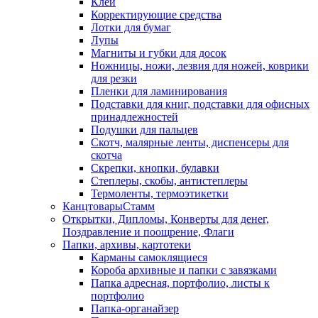
Клей
Корректирующие средства
Лотки для бумаг
Лупы
Магниты и губки для досок
Ножницы, ножи, лезвия для ножей, коврики
для резки
Пленки для ламинирования
Подставки для книг, подставки для офисных
принадлежностей
Подушки для пальцев
Скотч, малярные ленты, диспенсеры для
скотча
Скрепки, кнопки, булавки
Степлеры, скобы, антистеплеры
Термоленты, термоэтикетки
КанцтоварыСтамм
Открытки, Дипломы, Конверты для денег,
Поздравление и поощрение, Флаги
Папки, архивы, картотеки
Карманы самоклящиеся
Короба архивные и папки с завязками
Папка адресная, портфолио, листы к
портфолио
Папка-органайзер