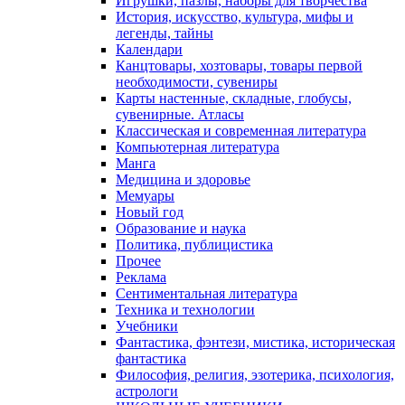
Игрушки, пазлы, наборы для творчества
История, искусство, культура, мифы и
легенды, тайны
Календари
Канцтовары, хозтовары, товары первой
необходимости, сувениры
Карты настенные, складные, глобусы,
сувенирные. Атласы
Классическая и современная литература
Компьютерная литература
Манга
Медицина и здоровье
Мемуары
Новый год
Образование и наука
Политика, публицистика
Прочее
Реклама
Сентиментальная литература
Техника и технологии
Учебники
Фантастика, фэнтези, мистика, историческая
фантастика
Философия, религия, эзотерика, психология,
астрологи