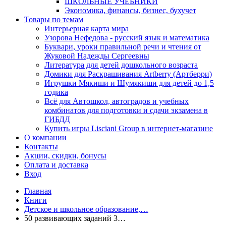
ШКОЛЬНЫЕ УЧЕБНИКИ
Экономика, финансы, бизнес, бухучет
Товары по темам
Интерьерная карта мира
Узорова Нефедова - русский язык и математика
Буквари, уроки правильной речи и чтения от
Жуковой Надежды Сергеевны
Литература для детей дошкольного возраста
Домики для Раскрашивания Artberry (Артберри)
Игрушки Мякиши и Шумякиши для детей до 1,5
годика
Всё для Автошкол, автоградов и учебных
комбинатов для подготовки и сдачи экзамена в
ГИБДД
Купить игры Lisciani Group в интернет-магазине
О компании
Контакты
Акции, скидки, бонусы
Оплата и доставка
Вход
Главная
Книги
Детское и школьное образование,…
50 развивающих заданий 3…